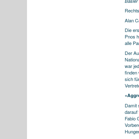
Basler
Rechts
Alan C
Die er
Pnos ha
alle P
Der Au
Nation
war je
finden
sich f
Vertret
«Aggr
Damit 
darauf 
Fabio 
Vorber
Hunger