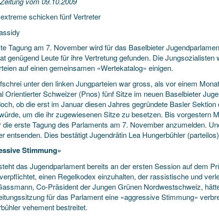
 Zeitung vom 09.10.2009
extreme schicken fünf Vertreter
assidy
ste Tagung am 7. November wird für das Baselbieter Jugendparlamen
t genügend Leute für ihre Vertretung gefunden. Die Jungsozialisten w
arteien auf einen gemeinsamen «Wertekatalog» einigen.
fschrei unter den linken Jungparteien war gross, als vor einem Monat
al Orientierter Schweizer (Pnos) fünf Sitze im neuen Baselbieter Jug
doch, ob die erst im Januar diesen Jahres gegründete Basler Sektio
 würde, um die ihr zugewiesenen Sitze zu besetzen. Bis vorgestern Mi
ür die erste Tagung des Parlaments am 7. November anzumelden. Und je
er entsenden. Dies bestätigt Jugendrätin Lea Hungerbühler (parteilos)
essive Stimmung»
steht das Jugendparlament bereits an der ersten Session auf dem Prü
verpflichtet, einen Regelkodex einzuhalten, der rassistische und ver
Gassmann, Co-Präsident der Jungen Grünen Nordwestschweiz, hätten
eitungssitzung für das Parlament eine «aggressive Stimmung» verbrei
bühler vehement bestreitet.