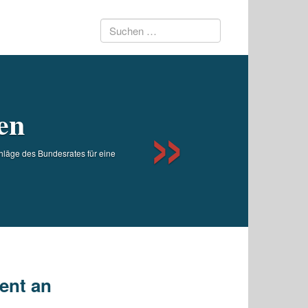
Suchen
Next
nach:
en
läge des Bundesrates für eine
ent an