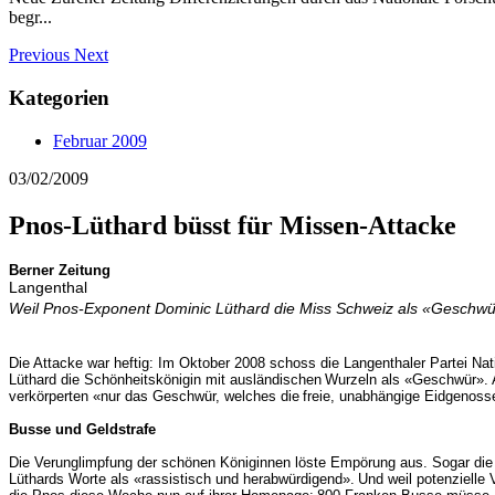
begr...
Previous
Next
Kategorien
Februar 2009
03/02/2009
Pnos-Lüthard büsst für Missen-Attacke
Berner Zeitung
Langenthal
Weil Pnos-Exponent Dominic Lüthard die Miss Schweiz als «Geschwü
Die Attacke war heftig: Im Oktober 2008 schoss die Langenthaler Partei Nati
Lüthard die Schönheitskönigin mit ausländischen
Wurzeln als «Geschwür».
verkörperten «nur das Geschwür, welches die
freie, unabhängige Eidgenosse
Busse und Geldstrafe
Die Verunglimpfung der schönen Königinnen löste Empörung aus. Sogar di
Lüthards Worte als «rassistisch und herabwürdigend».
Und weil potenzielle