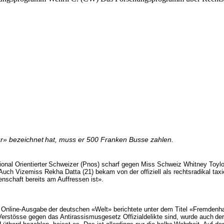
r» bezeichnet
hat, muss er 500 Franken Busse zahlen.
onal Orientierter
Schweizer (Pnos) scharf gegen Miss Schweiz Whitney Toylo
Auch Vizemiss Rekha Datta (21) bekam von der offiziell als rechtsradikal taxie
nschaft bereits am Auffressen ist».
e Online-Ausgabe
der deutschen «Welt» berichtete unter dem Titel «Fremden
 Verstösse gegen das Antirassismusgesetz Offizialdelikte sind, wurde auch
der