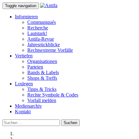
Toggle navigation
Informieren
Communiqués
Recherche
Lautstark!
Antifa-Revue
Jahresrückblicke
Rechtsextreme Vorfälle
Vertiefen
Organisationen
Parteien
Bands & Labels
Shops & Treffs
Loslegen
Tipps & Tricks
Rechte Symbole & Codes
Vorfall melden
Medienarchiv
Kontakt
Suchen
nach: