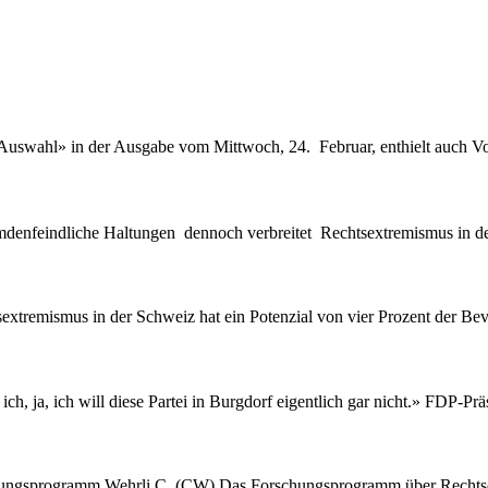
uswahl» in der Ausgabe vom Mittwoch, 24. Februar, enthielt auch Vorf
nfeindliche Haltungen dennoch verbreitet Rechtsextremismus in der 
remismus in der Schweiz hat ein Potenzial von vier Prozent der Bevöl
ch, ja, ich will diese Partei in Burgdorf eigentlich gar nicht.» FDP-Prä
ungsprogramm Wehrli C. (CW) Das Forschungsprogramm über Rechtsextr