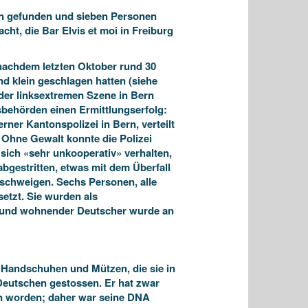
fen gefunden und sieben Personen
ht, die Bar Elvis et moi in Freiburg
 nachdem letzten Oktober rund 30
d klein geschlagen hatten (siehe
der linksextremen Szene in Bern
sbehörden einen Ermittlungserfolg:
er Kantonspolizei in Bern, verteilt
Ohne Gewalt konnte die Polizei
sich «sehr unkooperativ» verhalten,
abgestritten, etwas mit dem Überfall
 schweigen. Sechs Personen, alle
etzt. Sie wurden als
er und wohnender Deutscher wurde an
Handschuhen und Mützen, die sie in
Deutschen gestossen. Er hat zwar
ten worden; daher war seine DNA