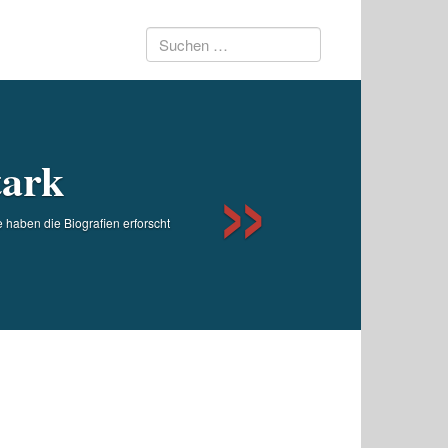
Suchen
Next
nach:
tark
 haben die Biografien erforscht