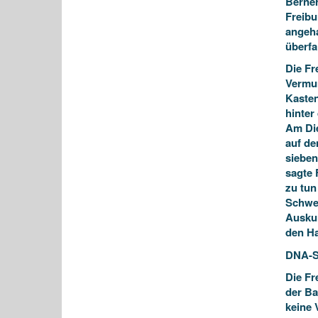
Berner
Freibu
angeha
überfa
Die Fr
Vermum
Kasten
hinter
Am Die
auf de
sieben
sagte 
zu tun
Schwei
Auskun
den Ha
DNA-S
Die Fr
der Ba
keine 