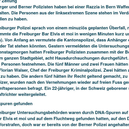
 Zeitung
rger und Berner Polizisten haben bei einer Razzia in Bern Waf
lten. Die Personen aus der linksextremen Szene stehen im Verdac
llen zu haben.
eiburger Polizei sprach von einem minuziös geplanten Überfall,
mte die Freiburger Bar Elvis et moi in wenigen Minuten kurz un
). Von Anfang an vermutete die Kantonspolizei, dass Anhänger 
 der Tat stehen könnten. Gestern vermeldeten die Untersuchung
nstagmorgen hatten Freiburger Polizisten zusammen mit der Bern
m ganzen Stadtgebiet, acht Hausdurchsuchungen durchgeführt. 
 Personen festnehmen. Die fünf Männer und zwei Frauen hätten 
Florian Walser, Chef der Freiburger Kriminalpolizei. Zwei hätten 
 zu haben. Die andern fünf hätten ihr Recht geltend gemacht, zu
zer, wurden nach den Vernehmungen wieder auf freien Fuss ges
ftspersonen befragt. Ein 22-jähriger, in der Schweiz geboren
ftrichter weitergeleitet.
puren gefunden
eiburger Untersuchungsbehörden waren durch DNA-Spuren auf 
r Elvis et moi und auf dem Fluchtweg gefunden hatten, auf den 
Vorstrafen, doch war er bereits von der Berner Polizei angehal