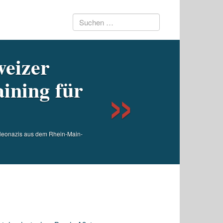
Suchen
Next
weizer
nach:
ining für
 Neonazis aus dem Rhein-Main-