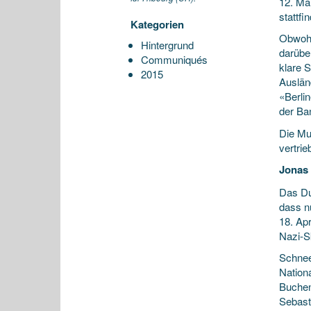
12. Mä
stattf
Kategorien
Obwohl
Hintergrund
darüber
Communiqués
klare 
2015
Ausländ
«Berli
der Ban
Die Mu
vertrie
Jonas 
Das Du
dass n
18. Ap
Nazi-S
Schnee
Nation
Buchen
Sebast