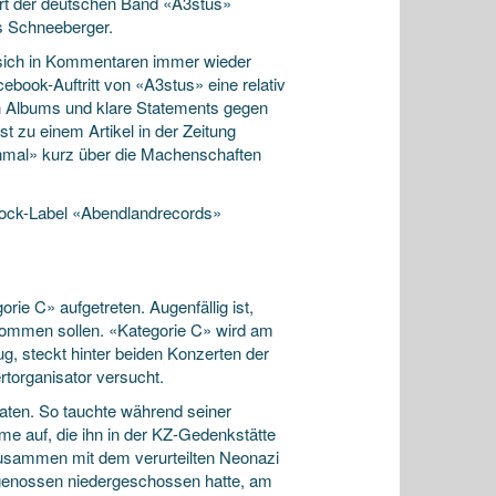
ert der deutschen Band «A3stus»
as Schneeberger.
nd sich in Kommentaren immer wieder
ebook-Auftritt von «A3stus» eine relativ
en Albums und klare Statements gegen
t zu einem Artikel in der Zeitung
hnmal» kurz über die Machenschaften
rock-Label «Abendlandrecords»
ie C» aufgetreten. Augenfällig ist,
kommen sollen. «Kategorie C» wird am
g, steckt hinter beiden Konzerten der
torganisator versucht.
raten. So tauchte während seiner
e auf, die ihn in der KZ-Gedenkstätte
 zusammen mit dem verurteilten Neonazi
genossen niedergeschossen hatte, am