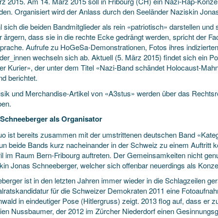
rz 2015. Am 14. März 2015 soll in Fribourg (CH) ein Nazi-Rap-Konz
inden. Organisiert wird der Anlass durch den Seeländer Naziskin Jon
 sich die beiden Bandmitglieder als rein «patriotisch» darstellen u
 ärgern, dass sie in die rechte Ecke gedrängt werden, spricht der Fac
Sprache. Aufrufe zu HoGeSa-Demonstrationen, Fotos ihres indiziert
er_innen wechseln sich ab. Aktuell (5. März 2015) findet sich ein Pos
ner Kurier», der unter dem Titel «Nazi-Band schändet Holocaust-Ma
d berichtet.
sik und Merchandise-Artikel von «A3stus» werden über das Rechts
ben.
Schneeberger als Organisator
o ist bereits zusammen mit der umstrittenen deutschen Band «Kategor
un beide Bands kurz nacheinander in der Schweiz zu einem Auftritt 
ril im Raum Bern-Fribourg auftreten. Der Gemeinsamkeiten nicht genu
kin Jonas Schneeberger, welcher sich offenbar neuerdings als Konzer
berger ist in den letzten Jahren immer wieder in die Schlagzeilen ge
alratskandidatur für die Schweizer Demokraten 2011 eine Fotoaufnahm
wald in eindeutiger Pose (Hitlergruss) zeigt. 2013 flog auf, dass er
ien Nussbaumer, der 2012 im Zürcher Niederdorf einen Gesinnungs