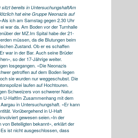
 sitzt bereits in Untersuchungshaft
Am
Plötzlich hat eine Gruppe Neonazis auf
«Als ich am Samstag gegen 2.30 Uhr
zei war da. Am Boden vor der Turnhalle
enüber der MZ.Im Spital habe der 21-
 werden müssen, da die Blutungen beim
itischen Zustand. Ob er es schaffen
«Er war in der Bar. Auch seine Brüder
hen», so der 17-Jährige weiter.
hrigen losgegangen. «Die Neonazis
schwer getroffen auf dem Boden liegen
 doch sie wurden nur weggeschubst. Die
onspolizei laufen auf Hochtouren.
igen Schweizers von schwerer Natur.
zer in U-HaftIm Zusammenhang mit dem
m Aargau in Untersuchungshaft. «Er kann
tität. Vorübergehend in U-Haft
involviert gewesen seien.«In der
on Beteiligten bekannt», erklärt der
Es ist nicht ausgeschlossen, dass