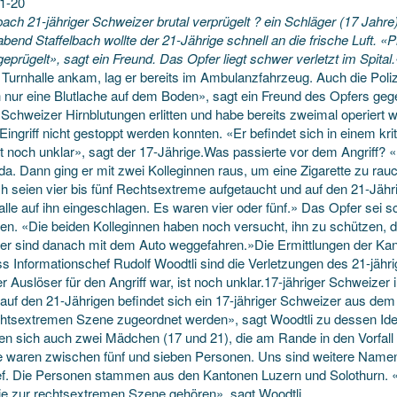
1-20
bach 21-jähriger Schweizer brutal verprügelt ? ein Schläger (17 Jahre)
bend Staffelbach wollte der 21-Jährige schnell an die frische Luft. «
geprügelt», sagt ein Freund.
Das Opfer liegt schwer verletzt im Spital.
r Turnhalle ankam, lag er bereits im Ambulanzfahrzeug. Auch die Poli
h nur eine Blutlache auf dem Boden», sagt ein Freund des Opfers geg
e Schweizer Hirnblutungen erlitten und habe bereits zweimal operiert
Eingriff nicht gestoppt werden konnten. «Er befindet sich in einem kr
st noch unklar», sagt der 17-Jährige.Was passierte vor dem Angriff? 
a. Dann ging er mit zwei Kolleginnen raus, um eine Zigarette zu rauc
ich seien vier bis fünf Rechtsextreme aufgetaucht und auf den 21-Jä
alle auf ihn eingeschlagen. Es waren vier oder fünf.» Das Opfer sei 
ben. «Die beiden Kolleginnen haben noch versucht, ihn zu schützen,
fer sind danach mit dem Auto weggefahren.»Die Ermittlungen der Kant
 Informationschef Rudolf Woodtli sind die Verletzungen des 21-jähr
r Auslöser für den Angriff war, ist noch unklar.17-jähriger Schwei
f auf den 21-Jährigen befindet sich ein 17-jähriger Schweizer aus de
chtsextremen Szene zugeordnet werden», sagt Woodtli zu dessen Iden
en sich auch zwei Mädchen (17 und 21), die am Rande in den Vorfall 
 waren zwischen fünf und sieben Personen. Uns sind weitere Namen v
ef. Die Personen stammen aus den Kantonen Luzern und Solothurn. «
ie zur rechtsextremen Szene gehören», sagt Woodtli.