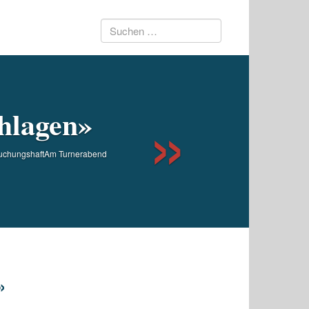
Suchen
Next
nach:
chlagen»
tersuchungshaftAm Turnerabend
»