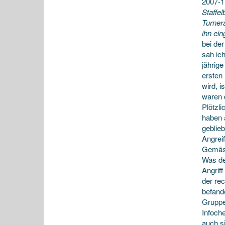
2007-1
Staffel
Turnera
ihn ein
bei de
sah ic
jährig
ersten 
wird, i
waren d
Plötzl
haben 
geblie
Angrei
Gemäss
Was de
Angrif
der re
befand
Gruppe
Infoch
auch s