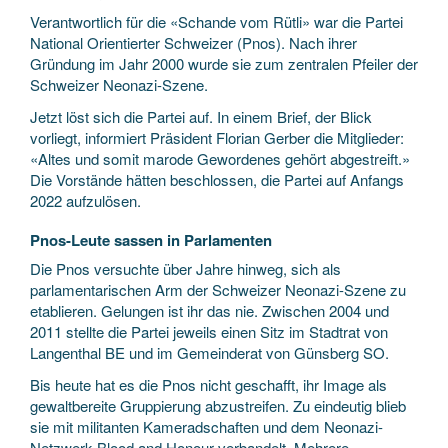
Verantwortlich für die «Schande vom Rütli» war die Partei
National Orientierter Schweizer (Pnos). Nach ihrer
Gründung im Jahr 2000 wurde sie zum zentralen Pfeiler der
Schweizer Neonazi-Szene.
Jetzt löst sich die Partei auf. In einem Brief, der Blick
vorliegt, informiert Präsident Florian Gerber die Mitglieder:
«Altes und somit marode Gewordenes gehört abgestreift.»
Die Vorstände hätten beschlossen, die Partei auf Anfangs
2022 aufzulösen.
Pnos-Leute sassen in Parlamenten
Die Pnos versuchte über Jahre hinweg, sich als
parlamentarischen Arm der Schweizer Neonazi-Szene zu
etablieren. Gelungen ist ihr das nie. Zwischen 2004 und
2011 stellte die Partei jeweils einen Sitz im Stadtrat von
Langenthal BE und im Gemeinderat von Günsberg SO.
Bis heute hat es die Pnos nicht geschafft, ihr Image als
gewaltbereite Gruppierung abzustreifen. Zu eindeutig blieb
sie mit militanten Kameradschaften und dem Neonazi-
Netzwerk Blood and Honour verbandelt. Mehrere