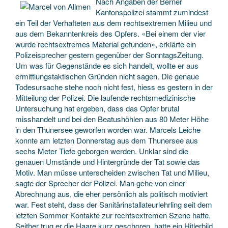
Nach Angaben der Berner
Kantonspolizei stammt zumindest
ein Teil der Verhafteten aus dem rechtsextremen Milieu und
aus dem Bekanntenkreis des Opfers. «Bei einem der vier
wurde rechtsextremes Material gefunden», erklärte ein
Polizeisprecher gestern gegenüber der SonntagsZeitung.
Um was für Gegenstände es sich handelt, wollte er aus
ermittlungstaktischen Gründen nicht sagen. Die genaue
Todesursache stehe noch nicht fest, hiess es gestern in der
Mitteilung der Polizei. Die laufende rechtsmedizinische
Untersuchung hat ergeben, dass das Opfer brutal
misshandelt und bei den Beatushöhlen aus 80 Meter Höhe
in den Thunersee geworfen worden war. Marcels Leiche
konnte am letzten Donnerstag aus dem Thunersee aus
sechs Meter Tiefe geborgen werden. Unklar sind die
genauen Umstände und Hintergründe der Tat sowie das
Motiv. Man müsse unterscheiden zwischen Tat und Milieu,
sagte der Sprecher der Polizei. Man gehe von einer
Abrechnung aus, die eher persönlich als politisch motiviert
war. Fest steht, dass der Sanitärinstallateurlehrling seit dem
letzten Sommer Kontakte zur rechtsextremen Szene hatte.
Seither trug er die Haare kurz geschoren, hatte ein Hitlerbild