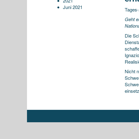
2021
Juni 2021
Tages-
Geht e
Nation
Die Sch
Dienst
schaff
Ignazi
Realis
Nicht 
Schwei
Schwei
einset