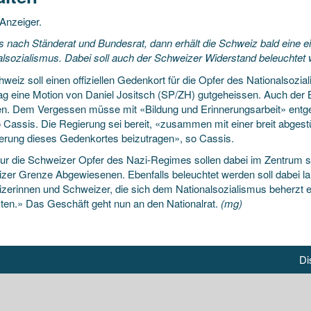
Anzeiger.
s nach Ständerat und Bundesrat, dann erhält die Schweiz bald eine e
alsozialismus. Dabei soll auch der Schweizer Widerstand beleuchtet
weiz soll einen offiziellen Gedenkort für die Opfer des Nationalsozi
ag eine Motion von Daniel Jositsch (SP/ZH) gutgeheissen. Auch der Bu
en. Dem Vergessen müsse mit «Bildung und Erinnerungsarbeit» entg
o Cassis. Die Regierung sei bereit, «zusammen mit einer breit abgestü
ierung dieses Gedenkortes beizutragen», so Cassis.
nur die Schweizer Opfer des Nazi-Regimes sollen dabei im Zentrum s
zer Grenze Abgewiesenen. Ebenfalls beleuchtet werden soll dabei lau
zerinnen und Schweizer, die sich dem Nationalsozialismus beherzt ent
zten.» Das Geschäft geht nun an den Nationalrat.
(mg)
Di