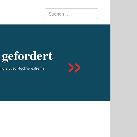
Suchen
Next
nach:
 gefordert
l die Juso Rechts- extreme