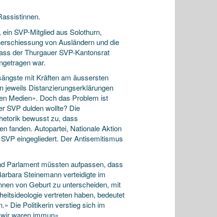
Rassistinnen.
 ein SVP-Mitglied aus Solothurn,
nerschiessung von Ausländern und die
 dass der Thurgauer SVP-Kantonsrat
ingetragen war.
gsängste mit Kräften am äussersten
n jeweils Distanzierungserklärungen
uen Medien». Doch das Problem ist
der SVP dulden wollte? Die
Rhetorik bewusst zu, dass
en fanden. Autopartei, Nationale Aktion
ie SVP eingegliedert. Der Antisemitismus
 und Parlament müssten aufpassen, dass
 Barbara Steinemann verteidigte im
nnen von Geburt zu unterscheiden, mit
heitsideologie vertreten haben, bedeutet
» Die Politikerin verstieg sich im
 «wir waren immun».