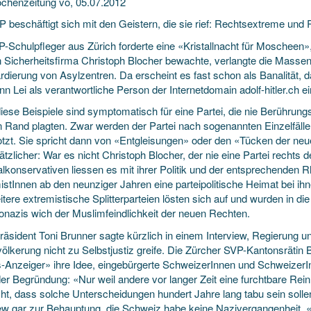
chenzeitung vo, 05.07.2012
 beschäftigt sich mit den Geistern, die sie rief: Rechtsextreme und 
P-Schulpfleger aus Zürich forderte eine «Kristallnacht für Moscheen»,
 Sicherheitsfirma Christoph Blocher bewachte, verlangte die Masse
dierung von Asylzentren. Da erscheint es fast schon als Banalität,
 Lei als verantwortliche Person der Internetdomain adolf-hitler.ch e
iese Beispiele sind symptomatisch für eine Partei, die nie Berührun
n Rand plagten. Zwar werden der Partei nach sogenannten Einzelfälle
otzt. Sie spricht dann von «Entgleisungen» oder den «Tücken der ne
tzlicher: War es nicht Chris­toph Blocher, der nie eine Partei rechts 
alkonservativen liessen es mit ihrer Politik und der entsprechenden 
stInnen ab den neunziger Jahren eine parteipolitische Heimat bei ihn
tere extremistische Splitterparteien lösten sich auf und wurden in d
onazis wich der Muslimfeindlichkeit der neuen Rechten.
präsident Toni Brunner sagte kürzlich in einem Interview, Regierung
völkerung nicht zu Selbstjustiz greife. Die Zürcher SVP-Kantonsrätin
-Anzeiger» ihre Idee, eingebürgerte SchweizerInnen und SchweizerI
er Begründung: «Nur weil andere vor langer Zeit eine furchtbare Rein
ht, dass solche Unterscheidungen hundert Jahre lang tabu sein sollen.
iew gar zur Behauptung, die Schweiz habe keine Nazivergangenheit,