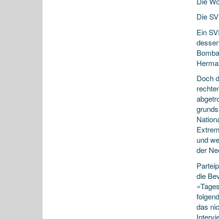
Die Wo
Die SVP
Ein SV
dessen
Bombar
Hermann
Doch d
rechte
abgetr
grundsä
Nation
Extremi
und wei
der Ne
Partei
die Be
«Tages
folgend
das nic
Interv