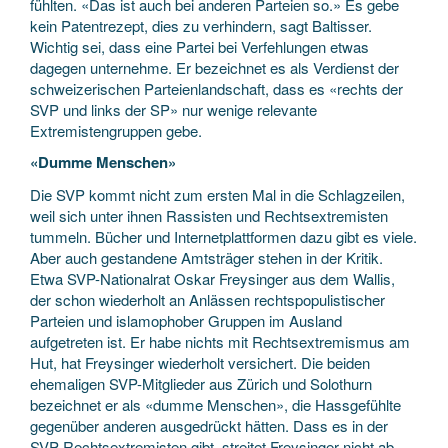
fühlten. «Das ist auch bei anderen Parteien so.» Es gebe
kein Patentrezept, dies zu verhindern, sagt Baltisser.
Wichtig sei, dass eine Partei bei Verfehlungen etwas
dagegen unternehme. Er bezeichnet es als Verdienst der
schweizerischen Parteienlandschaft, dass es «rechts der
SVP und links der SP» nur wenige relevante
Extremistengruppen gebe.
«Dumme Menschen»
Die SVP kommt nicht zum ersten Mal in die Schlagzeilen,
weil sich unter ihnen Rassisten und Rechtsextremisten
tummeln. Bücher und Internetplattformen dazu gibt es viele.
Aber auch gestandene Amtsträger stehen in der Kritik.
Etwa SVP-Nationalrat Oskar Freysinger aus dem Wallis,
der schon wiederholt an Anlässen rechtspopulistischer
Parteien und islamophober Gruppen im Ausland
aufgetreten ist. Er habe nichts mit Rechtsextremismus am
Hut, hat Freysinger wiederholt versichert. Die beiden
ehemaligen SVP-Mitglieder aus Zürich und Solothurn
bezeichnet er als «dumme Menschen», die Hassgefühlte
gegenüber anderen ausgedrückt hätten. Dass es in der
SVP Rechtsextremisten gibt, streitet Freysinger nicht ab.