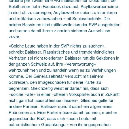
forderte per Twitter eine «Kristallnacht» für Moscheen; der
Solothurner rief in Facebook dazu auf, Asylbewerberheime
in die Luft zu sprengen; Asylbewerber seien zu internieren
und militärisch zu bewachen «mit Schiessbefehl». Die
beiden Rassisten sind mittlerweile aus der SVP ausgetreten
und kamen damit ihrem ziemlich sicheren Ausschluss
zuvor.
«Solche Leute haben in der SVP nichts zu suchen»,
schreibt Baltisser. Rassistisches und fremdenfeindliches
Verhalten sei nicht tolerierbar. Baltisser ruft die Sektionen in
der ganzen Schweiz auf, ihre «Verantwortung»
wahrzunehmen und zu handeln,wenn es zu Verfehlungen
komme. Der Generalsekretär versucht mit seinem
Schreiben, den Imageschaden für seine Partei zu
begrenzen. Gleichzeitig weist er darauf hin, dass sich
«solche Fälle» in einer «offenen Volkspartei auch in Zukunft
nicht gänzlich ausschliessen lassen». Gleiches gelte für
andere Parteien. Baltisser spricht damit ein allgemeines
Phänomen an. Eine Partei müsse damit rechnen, meint er
gegenüber der BaZ, dass sich «auch Leute mit
extremistischem Gedankengut» von ihr angesprochen