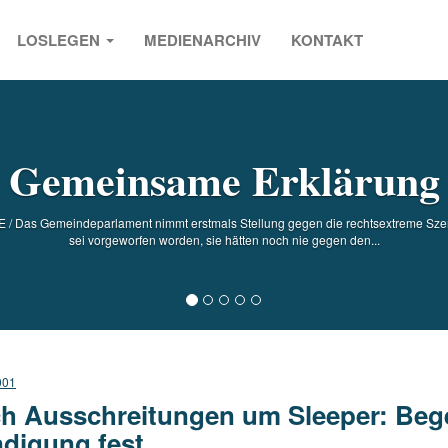
LOSLEGEN
MEDIENARCHIV
KONTAKT
s
Gemeinsame Erklärung
as Gemeindeparlament nimmt erstmals Stellung gegen die rechtsextreme Szen
sei vorgeworfen worden, sie hätten noch nie gegen den...
001
h Ausschreitungen um Sleeper: Bege
digung fest