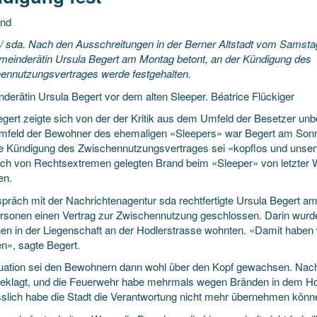
und
/ sda. Nach den Ausschreitungen in der Berner Altstadt vom Samsta
meinderätin
Ursula Begert am Montag betont, an der Kündigung des
ennutzungsvertrages werde festgehalten.
derätin Ursula Begert vor dem alten Sleeper. Béatrice Flückiger
egert zeigte sich von der der Kritik aus dem Umfeld der Besetzer u
feld der Bewohner des ehemaligen «Sleepers» war Begert am Sonnta
ose Kündigung des Zwischennutzungsvertrages sei «kopflos und unsen
ich von Rechtsextremen gelegten Brand beim «Sleeper» von letzter
en.
präch mit der Nachrichtenagentur sda rechtfertigte Ursula Begert a
ersonen einen Vertrag zur Zwischennutzung geschlossen. Darin wurd
en in der Liegenschaft an der Hodlerstrasse wohnten. «Damit haben 
en», sagte Begert.
tuation sei den Bewohnern dann wohl über den Kopf gewachsen. Nac
eklagt, und die Feuerwehr habe mehrmals wegen Bränden in dem H
sslich habe die Stadt die Verantwortung nicht mehr übernehmen könn