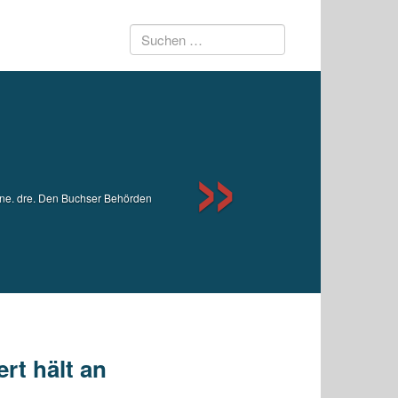
Suchen
Next
nach:
e. dre. Den Buchser Behörden
rt hält an