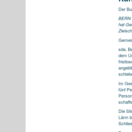
Der B
BERN
hat Ge
Zwisch
Gemein
sda. B
dem Um
fristl
angebl
schieb
Im Ges
fünf P
Person
schaff
Die Si
Lärm b
Schlie