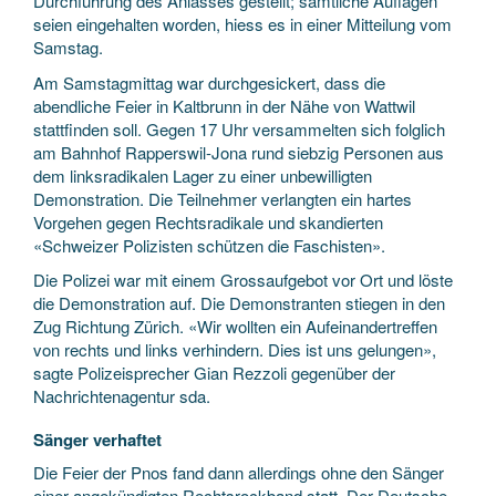
Durchführung des Anlasses gestellt; sämtliche Auflagen
seien eingehalten worden, hiess es in einer Mitteilung vom
Samstag.
Am Samstagmittag war durchgesickert, dass die
abendliche Feier in Kaltbrunn in der Nähe von Wattwil
stattfinden soll. Gegen 17 Uhr versammelten sich folglich
am Bahnhof Rapperswil-Jona rund siebzig Personen aus
dem linksradikalen Lager zu einer unbewilligten
Demonstration. Die Teilnehmer verlangten ein hartes
Vorgehen gegen Rechtsradikale und skandierten
«Schweizer Polizisten schützen die Faschisten».
Die Polizei war mit einem Grossaufgebot vor Ort und löste
die Demonstration auf. Die Demonstranten stiegen in den
Zug Richtung Zürich. «Wir wollten ein Aufeinandertreffen
von rechts und links verhindern. Dies ist uns gelungen»,
sagte Polizeisprecher Gian Rezzoli gegenüber der
Nachrichtenagentur sda.
Sänger verhaftet
Die Feier der Pnos fand dann allerdings ohne den Sänger
einer angekündigten Rechtsrockband statt. Der Deutsche