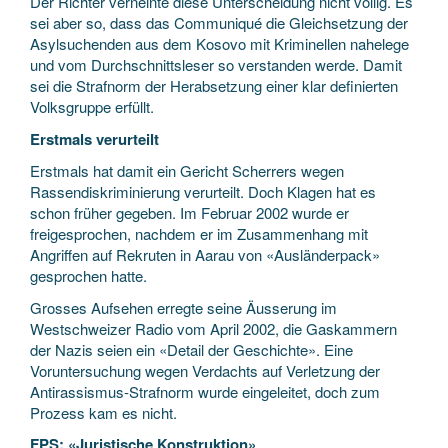
Der Richter verneinte diese Unterscheidung nicht völlig. Es
sei aber so, dass das Communiqué die Gleichsetzung der
Asylsuchenden aus dem Kosovo mit Kriminellen nahelege
und vom Durchschnittsleser so verstanden werde. Damit
sei die Strafnorm der Herabsetzung einer klar definierten
Volksgruppe erfüllt.
Erstmals verurteilt
Erstmals hat damit ein Gericht Scherrers wegen
Rassendiskriminierung verurteilt. Doch Klagen hat es
schon früher gegeben. Im Februar 2002 wurde er
freigesprochen, nachdem er im Zusammenhang mit
Angriffen auf Rekruten in Aarau von «Ausländerpack»
gesprochen hatte.
Grosses Aufsehen erregte seine Äusserung im
Westschweizer Radio vom April 2002, die Gaskammern
der Nazis seien ein «Detail der Geschichte». Eine
Voruntersuchung wegen Verdachts auf Verletzung der
Antirassismus-Strafnorm wurde eingeleitet, doch zum
Prozess kam es nicht.
FPS: «Juristische Konstruktion»