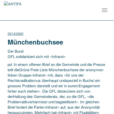
Toggl
navig
05/12/2000
Münchenbuchsee
Der Bund
GFL solidarisiert sich mit «Infrarot»
pd. In einem offenen Brief an die Gemeinde und die Presse
teilt dieGrüne Freie Liste Münchenbuchsee der anonymen
linken Gruppe«Infrarot» mit, dass «für uns der
Rechtsradikalismus überhaupt undspeziell in Buchsi ein
grosses
Problem darstellt und wir in euremEngagement
hinter euch stehen». Die GFL distanziere sich von
derHaltung des Gemeinderats, der, so die GFL, «die
Problematikverharmlost und bagatellisiert». Im gleichen
Brief fordert die Partei«Infrarot» auf, aus der Anonymität
herauszutreten. Mehrfach hat«Infrarot» mit Flugblättern