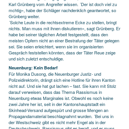
Karl Grünberg vom Angreifer wissen. ´Der ist doch viel zu
mchtig», habe der Schläger nachdenklich geantwortet, so
Grünberg weiter.
´Solche Leute in die rechtsextreme Ecke zu stellen, bringt
nichts. Man muss mit ihnen diskutieren», sagt Grünberg. Er
habe bei seiner täglichen Arbeit festgestellt, dass den
meisten Opfern nicht an einer Bestrafung der Täter gelegen
sei. Sie seien erleichtert, wenn sie im organisierten
Gespräch feststellen könnten, dass der Täter Reue zeige
und sich zuletzt entschuldige.
Neuenburg: Kein Bedarf
Für Monika Dusong, die Neuenburger Justiz- und
Polizeidirektorin, drängt sich eine Hotline für ihren Kanton
nicht auf. Und sie hat gut lachen – fast. Sie kann mit Stolz
darauf verweisen, dass das Thema Rassismus in
Neuenburg etwas Marginales ist. Obwohl es noch keine
zwei Jahre her ist, seit in der Kantonshauptstadt ein
Skinhead-Versand aufgespürt und grosse Mengen an
Propagandamaterial beschlagnahmt wurden. ´Bei uns in
der Westschweiz gibt es nicht mehr Engel als in der
Deutschschweiz. Rassismus gibt es berall, und er muss