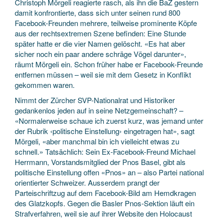
Christoph Mörgeli reagierte rasch, als ihn die BaZ gestern
damit konfrontierte, dass sich unter seinen rund 800
Facebook-Freunden mehrere, teilweise prominente Köpfe
aus der rechtsextremen Szene befinden: Eine Stunde
später hatte er die vier Namen gelöscht. «Es hat aber
sicher noch ein paar andere schräge Vögel darunter»,
räumt Mörgeli ein. Schon früher habe er Facebook-Freunde
entfernen müssen – weil sie mit dem Gesetz in Konflikt
gekommen waren.
Nimmt der Zürcher SVP-Nationalrat und Historiker
gedankenlos jeden auf in seine Netzgemeinschaft? –
«Normalerweise schaue ich zuerst kurz, was jemand unter
der Rubrik ‹politische Einstellung› eingetragen hat», sagt
Mörgeli, «aber manchmal bin ich vielleicht etwas zu
schnell.» Tatsächlich: Sein Ex-Facebook-Freund Michael
Herrmann, Vorstandsmitglied der Pnos Basel, gibt als
politische Einstellung offen «Pnos» an – also Partei national
orientierter Schweizer. Ausserdem prangt der
Parteischriftzug auf dem Facebook-Bild am Hemdkragen
des Glatzkopfs. Gegen die Basler Pnos-Sektion läuft ein
Strafverfahren, weil sie auf ihrer Website den Holocaust