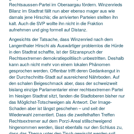
Rechtsaussen-Partei im Oberaargau fördern. Winzenrieds
Bilanz im Stadtrat fällt nun aber ebenso mager aus wie
damals jene Hirschis; die arrivierten Parteien stellten ihn
kalt. Auch die SVP wollte ihn nicht in die Fraktion
aufnehmen und ging formell auf Distanz.
Angesichts der Tatsache, dass Winzenried nach dem
Langenthaler Hirschi als Auswärtiger problemlos die Hürde
in den Stadtrat schaffte, ist der Sitzanspruch der
Rechtsextremen demokratiepolitiisch unbestritten. Deshalb
kann auch nicht mehr von einem lokalen Phänomen
gesprochen werden. Offenbar trifft deren Gedankengut in
der Durchschnitts-Stadt auf ausreichend Nährboden. Auf
den schalen Beigeschmack aber, dass der schweizweit
bislang einzige Parlamentarier einer rechtsextremen Partei
im hiesigen Stadtrat sitzt, fanden die Stadtoberen bisher nur
das Möglichst-Totschweigen als Antwort. Der Image-
Schaden aber ist längst geschehen – und seit der
Wiederwahl zementiert. Dass die zweifelhaften Treffen
Rechtsextremer auf dem Porzi-Areal stillschweigend
hingenommen werden, lässt ebenfalls nur den Schluss zu,
dass das Thema unter den Tisch gewischt werden soll.