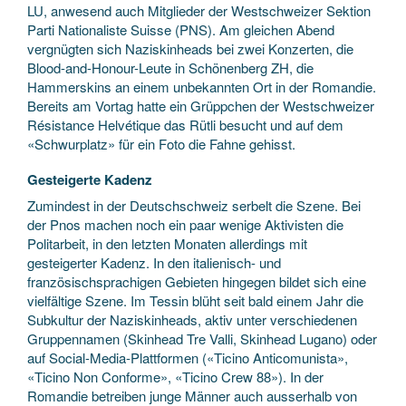
LU, anwesend auch Mitglieder der Westschweizer Sektion
Parti Nationaliste Suisse (PNS). Am gleichen Abend
vergnügten sich Naziskinheads bei zwei Konzerten, die
Blood-and-Honour-Leute in Schönenberg ZH, die
Hammerskins an einem unbekannten Ort in der Romandie.
Bereits am Vortag hatte ein Grüppchen der Westschweizer
Résistance Helvétique das Rütli besucht und auf dem
«Schwurplatz» für ein Foto die Fahne gehisst.
Gesteigerte Kadenz
Zumindest in der Deutschschweiz serbelt die Szene. Bei
der Pnos machen noch ein paar wenige Aktivisten die
Politarbeit, in den letzten Monaten allerdings mit
gesteigerter Kadenz. In den italienisch- und
französischsprachigen Gebieten hingegen bildet sich eine
vielfältige Szene. Im Tessin blüht seit bald einem Jahr die
Subkultur der Naziskinheads, aktiv unter verschiedenen
Gruppennamen (Skinhead Tre Valli, Skinhead Lugano) oder
auf Social-Media-Plattformen («Ticino Anticomunista»,
«Ticino Non Conforme», «Ticino Crew 88»). In der
Romandie betreiben junge Männer auch ausserhalb von