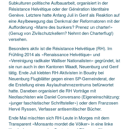
Subkulturen politische Aufbauarbeit, organisiert in der
Résistance Helvétique oder der Génération Identitaire
Genève. Letztere hatte Anfang Juli in Genf als Reaktion auf
eine Asylbewegung das Denkmal der Reformatoren mit der
Aufforderung «Marre des bunkers? Prenez un charter!»
(Genug von Zivilschutzkellern? Nehmt den Charterflug!)
versehen.
Besonders aktiv ist die Résistance Helvétique (RH). Im
Frühling 2014 als «Renaissance Helvétique» und
«Vereinigung radikaler Walliser Nationalisten» gegründet, ist
sie nun auch in den Kantonen Waadt, Neuenburg und Genf
tätig. Ende Juli klebten RH-Aktivisten in Boudry bei
Neuenburg Flugblätter gegen einen SP-Gemeinderat, der
die Erstellung eines Asylaufnahmezentrums befürwortet
hatte. Daneben organisiert die RH Vorträge mit
Neofaschisten wie Daniel Conversano (Eigeneinschätzung:
«junger faschistischer Schriftsteller») oder dem Franzosen
Hervé Ryssen, Verfasser antisemitischer Bücher.
Ende Mai mischten sich RH-Leute in Morges mit dem
Transparent «Monsanto mordet die Völker» in eine linke