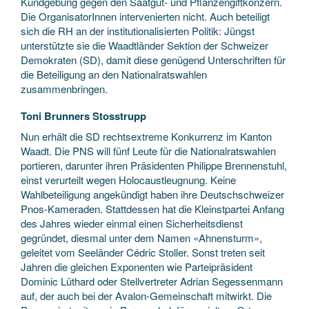
Kundgebung gegen den Saatgut- und Pflanzengiftkonzern.
Die OrganisatorInnen intervenierten nicht. Auch beteiligt
sich die RH an der institutionalisierten Politik: Jüngst
unterstützte sie die Waadtländer Sektion der Schweizer
Demokraten (SD), damit diese genügend Unterschriften für
die Beteiligung an den Nationalratswahlen
zusammenbringen.
Toni Brunners Stosstrupp
Nun erhält die SD rechtsextreme Konkurrenz im Kanton
Waadt. Die PNS will fünf Leute für die Nationalratswahlen
portieren, darunter ihren Präsidenten Philippe Brennenstuhl,
einst verurteilt wegen Holocaustleugnung. Keine
Wahlbeteiligung angekündigt haben ihre Deutschschweizer
Pnos-Kameraden. Stattdessen hat die Kleinstpartei Anfang
des Jahres wieder einmal einen Sicherheitsdienst
gegründet, diesmal unter dem Namen «Ahnensturm»,
geleitet vom Seeländer Cédric Stoller. Sonst treten seit
Jahren die gleichen Exponenten wie Parteipräsident
Dominic Lüthard oder Stellvertreter Adrian Segessenmann
auf, der auch bei der Avalon-Gemeinschaft mitwirkt. Die