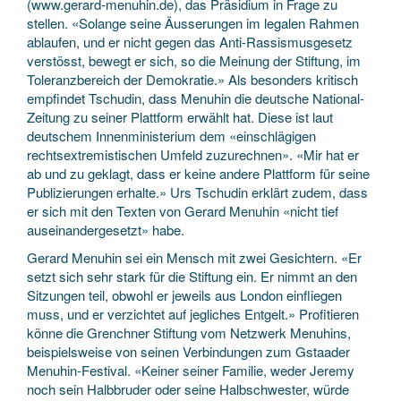
(www.gerard-menuhin.de), das Präsidium in Frage zu
stellen. «Solange seine Äusserungen im legalen Rahmen
ablaufen, und er nicht gegen das Anti-Rassismusgesetz
verstösst, bewegt er sich, so die Meinung der Stiftung, im
Toleranzbereich der Demokratie.» Als besonders kritisch
empfindet Tschudin, dass Menuhin die deutsche National-
Zeitung zu seiner Plattform erwählt hat. Diese ist laut
deutschem Innenministerium dem «einschlägigen
rechtsextremistischen Umfeld zuzurechnen». «Mir hat er
ab und zu geklagt, dass er keine andere Plattform für seine
Publizierungen erhalte.» Urs Tschudin erklärt zudem, dass
er sich mit den Texten von Gerard Menuhin «nicht tief
auseinandergesetzt» habe.
Gerard Menuhin sei ein Mensch mit zwei Gesichtern. «Er
setzt sich sehr stark für die Stiftung ein. Er nimmt an den
Sitzungen teil, obwohl er jeweils aus London einfliegen
muss, und er verzichtet auf jegliches Entgelt.» Profitieren
könne die Grenchner Stiftung vom Netzwerk Menuhins,
beispielsweise von seinen Verbindungen zum Gstaader
Menuhin-Festival. «Keiner seiner Familie, weder Jeremy
noch sein Halbbruder oder seine Halbschwester, würde