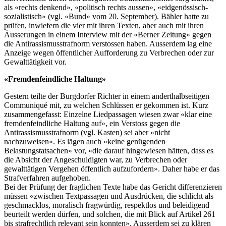
als «rechts denkend», «politisch rechts aussen», «eidgenössisch-
sozialistisch» (vgl. «Bund» vom 20. September). Bähler hatte zu
prüfen, inwiefern die vier mit ihren Texten, aber auch mit ihren
Äusserungen in einem Interview mit der «Berner Zeitung» gegen
die Antirassismusstrafnorm verstossen haben. Ausserdem lag eine
Anzeige wegen öffentlicher Aufforderung zu Verbrechen oder zur
Gewalttätigkeit vor.
«Fremdenfeindliche Haltung»
Gestern teilte der Burgdorfer Richter in einem anderthalbseitigen
Communiqué mit, zu welchen Schlüssen er gekommen ist. Kurz
zusammengefasst: Einzelne Liedpassagen wiesen zwar «klar eine
fremdenfeindliche Haltung auf», ein Verstoss gegen die
Antirassismusstrafnorm (vgl. Kasten) sei aber «nicht
nachzuweisen». Es lägen auch «keine genügenden
Belastungstatsachen» vor, «die darauf hingewiesen hätten, dass es
die Absicht der Angeschuldigten war, zu Verbrechen oder
gewalttätigen Vergehen öffentlich aufzufordern». Daher habe er das
Strafverfahren aufgehoben.
Bei der Prüfung der fraglichen Texte habe das Gericht differenzieren
müssen «zwischen Textpassagen und Ausdrücken, die schlicht als
geschmacklos, moralisch fragwürdig, respektlos und beleidigend
beurteilt werden dürfen, und solchen, die mit Blick auf Artikel 261
bis strafrechtlich relevant sein konnten». Ausserdem sei zu klären