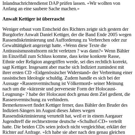
Inlandnachrichtendienst DAP prüfen lassen. «Wir wollten von
Anfang an eine saubere Sache machen.»
Anwalt Kettiger ist überrascht
Weniger erbaut vom Entscheid des Richters zeigte sich gestern der
Burgdorfer Anwalt Daniel Kettiger, der die Band Ende 2005 wegen
Rassendiskriminierung und Aufforderung zu Verbrechen oder zur
Gewalttätigkeit angezeigt hatte. «Wenn diese Texte die
Antirassismusstrafnorm nicht verletzen ? was dann?» Wenn Bähler
im Einzelfall zum Schluss komme, dass keine konkrete Rasse,
Ethnie oder Religion angegriffen werde, sei dies rechtlich korrekt,
sagt Kettiger. Insgesamt aber mache sich Indiziert zumindest mit
ihrer ersten CD «Eidgenössischer Widerstand» der Verbreitung einer
rassistischen Ideologie schuldig. Zudem handle es sich bei der
Aussage «Rassenvermischung ist Völkermord» seiner Meinung
nach um die «kürzeste und perverseste Form der Holocaust-
Leugnung» ? habe der Holocaust doch genau dem Ziel gedient, die
Rassenvermischung zu verhindern.
Bemerkenswert findet Kettiger ferner, dass Bähler den Bruder des
Indiziert-Sängers im August dieses Jahres wegen
Rassendiskriminierung verurteilt hat, weil er in einem Aargauer
Jugendtreff die rechtsextreme deutsche «Schulhof-CD» verteilt
hatte. Die beiden CDs seien jedoch nicht vergleichbar, erklärt der
Richter auf Anfrage. «Ich habe sie aber nach den genau gleichen