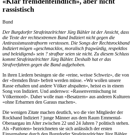
«Klar fremdenfeindlich», aber nicht
rassistisch
Bund
Der Burgdorfer Strafeinzelrichter Jürg Bähler ist der Ansicht, dass
die Texte der rechtsextremen Band Indiziert nicht gegen die
Antirassismusstrafnorm verstossen. Die Songs der Rechtsrockband
Indiziert mögen «geschmacklos, moralisch fragwürdig, respektlos
und
beleidigend» sein ? strafbar seien sie nicht. Zu diesem Schluss
kommt Strafeinzelrichter Jürg Bähler. Deshalb hat er das
Strafverfahren gegen die Band aufgehoben.
In ihren Liedern besingen sie die «reine, weisse Schweiz», die von
der «fremden Brut» befreit werden müsse. «Wir wollen unsere
Rasse erhalten und andere Völker abspalten», heisst es in einem
Song von Indiziert. Und anderswo: «Rassenvermischung ist
Völkermord». Daher wolle man «Besatzern» aus anderen Kulturen
«ohne Erbarmen den Garaus machen».
Die wenigen Zitate machen deutlich, wo die vier Mitglieder der
Rockband Indiziert ? junge Männer aus dem Raum Emmental-
Oberaargau im Alter zwischen 22 und 24 Jahren ? politisch stehen.
Als «Patrioten» bezeichneten sie sich anlässlich der ersten
Einvernahme durch den Burgdorfer Strafeinzelrichter Jürg Bähler,