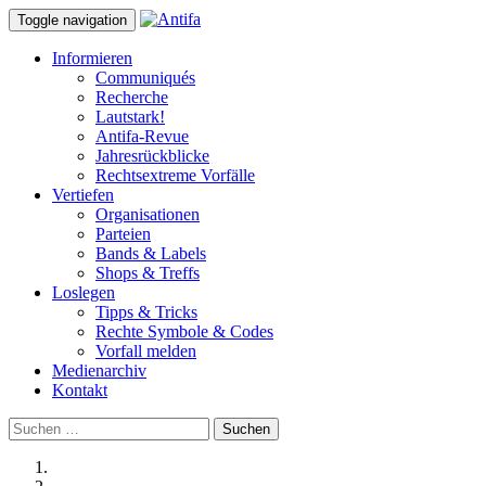
Toggle navigation
Informieren
Communiqués
Recherche
Lautstark!
Antifa-Revue
Jahresrückblicke
Rechtsextreme Vorfälle
Vertiefen
Organisationen
Parteien
Bands & Labels
Shops & Treffs
Loslegen
Tipps & Tricks
Rechte Symbole & Codes
Vorfall melden
Medienarchiv
Kontakt
Suchen
nach: