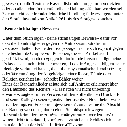
gewesen, ob die Texte die Rassendiskriminierungsnorm verletzten
oder ob allein eine fremdenfeindliche Haltung offenbart worden sei
? denn nicht jede fremdenfeindliche Handlung falle zwingend unter
den Straftatbestand von Artikel 261 bis des Strafgesetzbuches.
«Keine stichhaltigen Beweise»
Unter dem Strich lägen «keine stichhaltigen Beweise» dafür vor,
dass die Bandmitglieder gegen die Antirassismusstrafnorm
verstossen hätten. Keine der Textpassagen richte sich explizit gegen
eine bestimmte Gruppe von Personen, die von Artikel 261 bis
geschützt wird, sondern «gegen kulturfremde Personen allgemein».
Es lasse sich auch nicht nachweisen, dass die Angeschuldigten «eine
Ideologie verbreitet haben, die auf die systematische Herabsetzung
oder Verleumdung der Angehörigen einer Rasse, Ethnie oder
Religion gerichtet ist», schreibt Bähler weiter.
Eines der Bandmitglieder zeigte sich auf Anfrage erleichtert über
den Entscheid des Richters. «Das hätten wir nicht unbedingt
erwartet», sagte er unter Verweis auf den «öffentlichen Druck». Er
und seine Kollegen seien «positiv überrascht». «Noch lieber wäre
uns allerdings ein Freispruch gewesen» ? zumal es nie die Absicht
der Band gewesen sei, durch einen Schuldspruch wegen
Rassendiskriminierung zu «Szenemärtyrern» zu werden. «Wir
waren nicht stolz darauf, vor Gericht zu stehen.» Schliesslich habe
man den Inhalt der beiden Indiziert-CDs vom