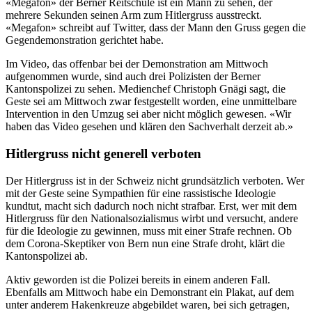
«Megafon» der Berner Reitschule ist ein Mann zu sehen, der
mehrere Sekunden seinen Arm zum Hitlergruss ausstreckt.
«Megafon» schreibt auf Twitter, dass der Mann den Gruss gegen die
Gegendemonstration gerichtet habe.
Im Video, das offenbar bei der Demonstration am Mittwoch
aufgenommen wurde, sind auch drei Polizisten der Berner
Kantonspolizei zu sehen. Medienchef Christoph Gnägi sagt, die
Geste sei am Mittwoch zwar festgestellt worden, eine unmittelbare
Intervention in den Umzug sei aber nicht möglich gewesen. «Wir
haben das Video gesehen und klären den Sachverhalt derzeit ab.»
Hitlergruss nicht generell verboten
Der Hitlergruss ist in der Schweiz nicht grundsätzlich verboten. Wer
mit der Geste seine Sympathien für eine rassistische Ideologie
kundtut, macht sich dadurch noch nicht strafbar. Erst, wer mit dem
Hitlergruss für den Nationalsozialismus wirbt und versucht, andere
für die Ideologie zu gewinnen, muss mit einer Strafe rechnen. Ob
dem Corona-Skeptiker von Bern nun eine Strafe droht, klärt die
Kantonspolizei ab.
Aktiv geworden ist die Polizei bereits in einem anderen Fall.
Ebenfalls am Mittwoch habe ein Demonstrant ein Plakat, auf dem
unter anderem Hakenkreuze abgebildet waren, bei sich getragen,