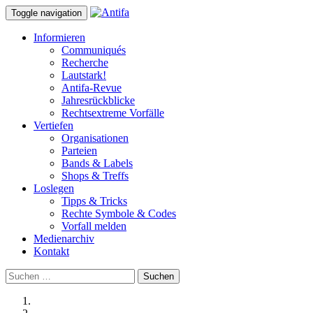
Toggle navigation
Informieren
Communiqués
Recherche
Lautstark!
Antifa-Revue
Jahresrückblicke
Rechtsextreme Vorfälle
Vertiefen
Organisationen
Parteien
Bands & Labels
Shops & Treffs
Loslegen
Tipps & Tricks
Rechte Symbole & Codes
Vorfall melden
Medienarchiv
Kontakt
Suchen
nach: