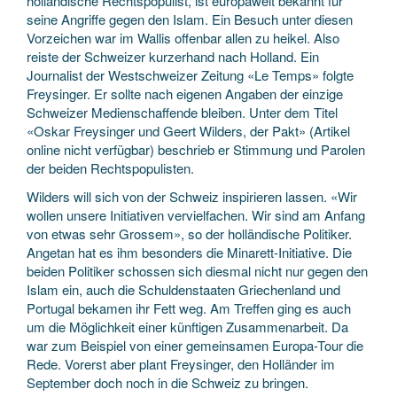
holländische Rechtspopulist, ist europaweit bekannt für
seine Angriffe gegen den Islam. Ein Besuch unter diesen
Vorzeichen war im Wallis offenbar allen zu heikel. Also
reiste der Schweizer kurzerhand nach Holland. Ein
Journalist der Westschweizer Zeitung «Le Temps» folgte
Freysinger. Er sollte nach eigenen Angaben der einzige
Schweizer Medienschaffende bleiben. Unter dem Titel
«Oskar Freysinger und Geert Wilders, der Pakt» (Artikel
online nicht verfügbar) beschrieb er Stimmung und Parolen
der beiden Rechtspopulisten.
Wilders will sich von der Schweiz inspirieren lassen. «Wir
wollen unsere Initiativen vervielfachen. Wir sind am Anfang
von etwas sehr Grossem», so der holländische Politiker.
Angetan hat es ihm besonders die Minarett-Initiative. Die
beiden Politiker schossen sich diesmal nicht nur gegen den
Islam ein, auch die Schuldenstaaten Griechenland und
Portugal bekamen ihr Fett weg. Am Treffen ging es auch
um die Möglichkeit einer künftigen Zusammenarbeit. Da
war zum Beispiel von einer gemeinsamen Europa-Tour die
Rede. Vorerst aber plant Freysinger, den Holländer im
September doch noch in die Schweiz zu bringen.