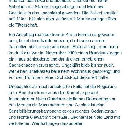
machten das Lokal unbrauchbar. Unbekannte hatten
Scheiben mit Steinen eingeschlagen und Molotow-
Cocktails in das Ladenlokal geworfen. Die Polizei ermittelt
seit März, hält sich aber zurück mit Mutmassungen über
die Täterschaft.
Ein Anschlag rechtsextremer Kräfte könnte es gewesen
sein, lautet die offizielle Version, doch seien andere
Tatmotive nicht ausgeschlossen. Ebenso tappt man noch
im dunkeln, wer im November 2009 einen Brandsatz gegen
ein Haus schleuderte und damit einen erheblichen
Sachschaden verursachte. Ungeklärt blieb bisher auch,
wer einen Briefkasten bei einem Wohnhaus gesprengt und
vor den Trümmern einen Schafskopf deponiert hatte.
Ungeachtet der noch ungeklärten Fälle hat die Regierung
dem Rechtsextremismus den Kampf angesagt.
Innenminister Hugo Quaderer stellte am Donnerstag vor
den Medien die Massnahmen vor: Geplant ist eine
Sensibilisierungskampagne gegen rechtes Gedankengut
und rechte Gewalt mit dem Ziel, Liechtenstein als Land mit
weltoffenen Werthaltungen darzustellen.