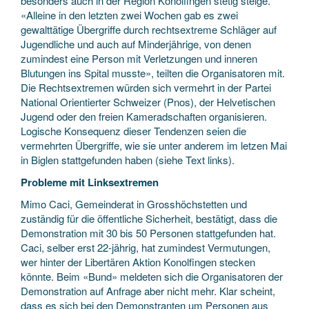
besonders auch in der Region Konolfingen stetig steige.
«Alleine in den letzten zwei Wochen gab es zwei
gewalttätige Übergriffe durch rechtsextreme Schläger auf
Jugendliche und auch auf Minderjährige, von denen
zumindest eine Person mit Verletzungen und inneren
Blutungen ins Spital musste», teilten die Organisatoren mit.
Die Rechtsextremen würden sich vermehrt in der Partei
National Orientierter Schweizer (Pnos), der Helvetischen
Jugend oder den freien Kameradschaften organisieren.
Logische Konsequenz dieser Tendenzen seien die
vermehrten Übergriffe, wie sie unter anderem im letzen Mai
in Biglen stattgefunden haben (siehe Text links).
Probleme mit Linksextremen
Mimo Caci, Gemeinderat in Grosshöchstetten und
zuständig für die öffentliche Sicherheit, bestätigt, dass die
Demonstration mit 30 bis 50 Personen stattgefunden hat.
Caci, selber erst 22-jährig, hat zumindest Vermutungen,
wer hinter der Libertären Aktion Konolfingen stecken
könnte. Beim «Bund» meldeten sich die Organisatoren der
Demonstration auf Anfrage aber nicht mehr. Klar scheint,
dass es sich bei den Demonstranten um Personen aus