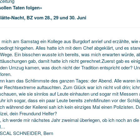
Zeitung
ollen Taten folgen»
lätte-Nacht, BZ vom 28., 29 und 30. Juni
 mich am Samstag ein Kollege aus Burgdorf anrief und erzählte, wie die
edingt hingehen. Alles hatte ich mit dem Chef abgeklärt, und
es stan
 Wege. Ein bisschen wusste ich bereits, was mich erwarten würde, a
täuschungen gab, damit hatte ich nicht gerechnet.Zuerst gab es eini
 den Umzug kamen, was doch nicht der Tradition entspricht oder? U
loren.
nn kam das Schlimmste des ganzen Tages: der Abend. Alle waren in g
ar Rechtsextreme auftauchten. Zum Glück war ich nicht voll drin; ic
schauen, wie sie sinnlos auf Leute einhauten und sogar mit Messern 
uhr ich sogar, dass ein paar Leute bereits zehnMinuten vor der Schläg
h während der Keilerei sah ich kein einziges Mal einen Polizisten. D
izei, dein Freundund Helfer?
a, ich werde mir nächstes Jahr zweimal überlegen, ob ich noch an di
ll…
SCAL SCHNEIDER, Bern