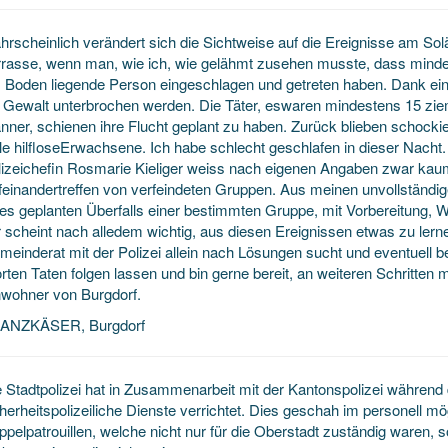
rscheinlich verändert sich die Sichtweise auf die Ereignisse am Sol
rrasse, wenn man, wie ich, wie gelähmt zusehen musste, dass mindes
 Boden liegende Person eingeschlagen und getreten haben. Dank ei
e Gewalt unterbrochen werden. Die Täter, eswaren mindestens 15 zi
nner, schienen ihre Flucht geplant zu haben. Zurück blieben schockie
le hilfloseErwachsene. Ich habe schlecht geschlafen in dieser Nacht.
lizeichefin Rosmarie Kieliger weiss nach eigenen Angaben zwar kau
einandertreffen von verfeindeten Gruppen. Aus meinen unvollständige
nes geplanten Überfalls einer bestimmten Gruppe, mit Vorbereitung, W
r scheint nach alledem wichtig, aus diesen Ereignissen etwas zu lern
meinderat mit der Polizei allein nach Lösungen sucht und eventuell b
ten Taten folgen lassen und bin gerne bereit, an weiteren Schritten m
nwohner von Burgdorf.
ANZKÄSER, Burgdorf
e Stadtpolizei hat in Zusammenarbeit mit der Kantonspolizei während
cherheitspolizeiliche Dienste verrichtet. Dies geschah im personell
pelpatrouillen, welche nicht nur für die Oberstadt zuständig waren, 