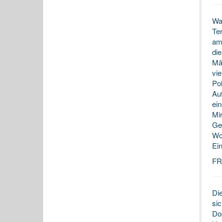
Wah
Te
am
di
Mä
vie
Po
Auf
ei
Mi
Ge
Wor
Ei
FR
Di
si
Dop