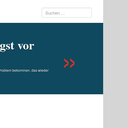
Suchen
Next
nach:
gst vor
n Problem bekommen, das wieder