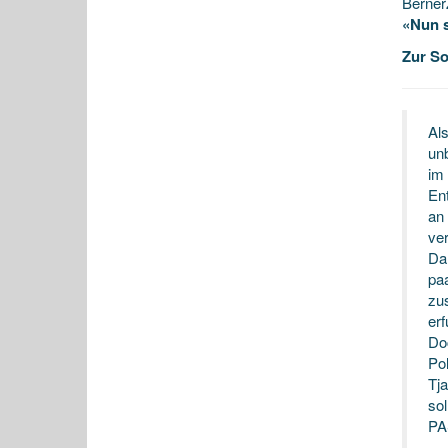
Berner
«Nun s
Zur So
Als
unb
im
Ent
an
ver
Da
pa
zu
erf
Doc
Pol
Tj
so
PA