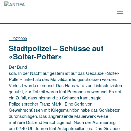
Toggl
navig
11/07/2000
Stadtpolizei – Schüsse auf
«Solter-Polter»
Der Bund
sda. In der Nacht auf gestern ist auf das Gebäude «Solter-
Polter» unterhalb des Marzilibähnlis geschossen worden.
Verletzt wurde niemand. Das Haus wird von Linksaktivisten
genutzt, zur Tatzeit waren fünf Personen anwesend. Es sei
ein Zufall, dass niemand zu Schaden kam,
sagte
Polizeisprecher Franz Märki. Eine Serie von
Gewehrschüssen mit Kriegsmunition habe das Schiebetor
durchschlagen. Das angrenzende Mauerwerk weise
mehrere Dutzend Einschläge auf. Nach der Alarmierung
um 02.40 Uhr fuhren fünf Autopatrouillen los. Das Gelände