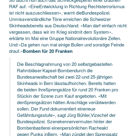
RAF auf. «EineEntwicklung in Richtung Rechtsterrorismus
ist nicht auszuschliessen», warnt dieBundespolizei.
Unmissverständliche Töne erreichen die Schweizer
Skinheadsbereits aus Deutschland: «Man darf einfach nicht
vergessen, dass wir im Krieg sindmit dem System»,
erklärte im Mai eine Gruppe Nationalrevolutionäre Zellen.
Und:«Da gehen nun mal einige Bullen und sonstige Feinde
drauf.»
Bomben für 20 Franken
Die Beschlagnahmung von 20 selbstgebastelten
Rahmbläser-Kapsel-Bombendurch die
Bundesanwaltschaft bei zwei 22-und 25-jährigen
Skinheads in Bern lässtaufhorchen. Bereits hatten
die beiden ihreSprengsätze für rund 20 Franken pro
Stückin der Szene zum Kauf angeboten. «Mit
denSprengsätzen hätten Anschläge verübtwerden
sollen. Der Fund dokumentiert eineneue
Gefährdungsstufe», sagt Jürg Bühler,Vizechef der
Bundespolizei. Szenekennervermuten hinter der
Bombenbastlerei einenpersönlichen Racheakt
gegen Punks inBern. «Man zündet den Sprengsatz