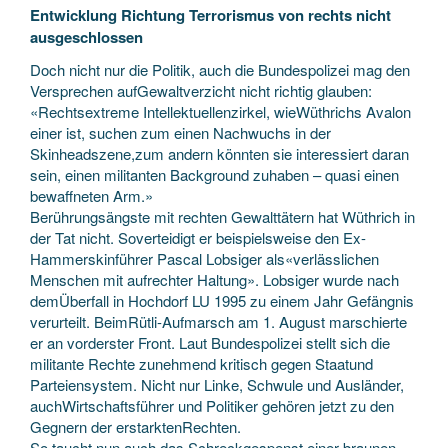
Entwicklung Richtung Terrorismus von rechts nicht
ausgeschlossen
Doch nicht nur die Politik, auch die Bundespolizei mag den
Versprechen aufGewaltverzicht nicht richtig glauben:
«Rechtsextreme Intellektuellenzirkel, wieWüthrichs Avalon
einer ist, suchen zum einen Nachwuchs in der
Skinheadszene,zum andern könnten sie interessiert daran
sein, einen militanten Background zuhaben – quasi einen
bewaffneten Arm.»
Berührungsängste mit rechten Gewalttätern hat Wüthrich in
der Tat nicht. Soverteidigt er beispielsweise den Ex-
Hammerskinführer Pascal Lobsiger als«verlässlichen
Menschen mit aufrechter Haltung». Lobsiger wurde nach
demÜberfall in Hochdorf LU 1995 zu einem Jahr Gefängnis
verurteilt. BeimRütli-Aufmarsch am 1. August marschierte
er an vorderster Front. Laut Bundespolizei stellt sich die
militante Rechte zunehmend kritisch gegen Staatund
Parteiensystem. Nicht nur Linke, Schwule und Ausländer,
auchWirtschaftsführer und Politiker gehören jetzt zu den
Gegnern der erstarktenRechten.
So taucht nun auch das Schreckgespenst einer braunen