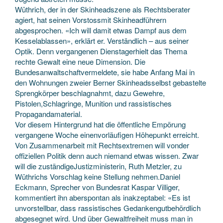
Wüthrich, der in der Skinheadszene als Rechtsberater
agiert, hat seinen Vorstossmit Skinheadführern
abgesprochen. «Ich will damit etwas Dampf aus dem
Kesselablassen», erklärt er. Verständlich – aus seiner
Optik. Denn vergangenen Dienstagerhielt das Thema
rechte Gewalt eine neue Dimension. Die
Bundesanwaltschaftvermeldete, sie habe Anfang Mai in
den Wohnungen zweier Berner Skinheadsselbst gebastelte
Sprengkörper beschlagnahmt, dazu Gewehre,
Pistolen,Schlagringe, Munition und rassistisches
Propagandamaterial.
Vor diesem Hintergrund hat die öffentliche Empörung
vergangene Woche einenvorläufigen Höhepunkt erreicht.
Von Zusammenarbeit mit Rechtsextremen will vonder
offiziellen Politik denn auch niemand etwas wissen. Zwar
will die zuständigeJustizministerin, Ruth Metzler, zu
Wüthrichs Vorschlag keine Stellung nehmen.Daniel
Eckmann, Sprecher von Bundesrat Kaspar Villiger,
kommentiert ihn aberspontan als inakzeptabel: «Es ist
unvorstellbar, dass rassistisches Gedankengutbehördlich
abgesegnet wird. Und über Gewaltfreiheit muss man in