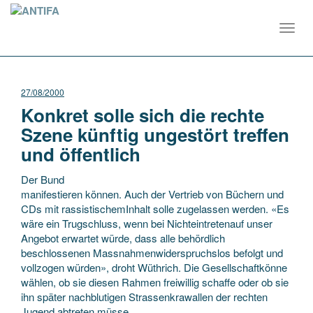
Toggl
navig
27/08/2000
Konkret solle sich die rechte
Szene künftig ungestört treffen
und öffentlich
Der Bund
manifestieren können. Auch der Vertrieb von Büchern und
CDs mit rassistischemInhalt solle zugelassen werden. «Es
wäre ein Trugschluss, wenn bei Nichteintretenauf unser
Angebot erwartet würde, dass alle behördlich
beschlossenen Massnahmenwiderspruchslos befolgt und
vollzogen
würden», droht Wüthrich. Die Gesellschaftkönne
wählen, ob sie diesen Rahmen freiwillig schaffe oder ob sie
ihn später nachblutigen Strassenkrawallen der rechten
Jugend abtreten müsse.