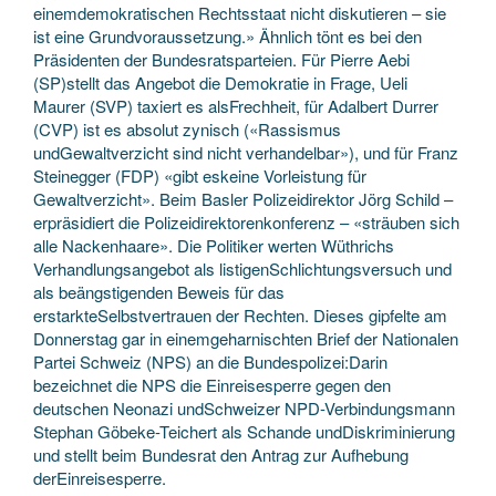
einemdemokratischen Rechtsstaat nicht diskutieren – sie
ist eine Grundvoraussetzung.» Ähnlich tönt es bei den
Präsidenten der Bundesratsparteien. Für Pierre Aebi
(SP)stellt das Angebot die Demokratie in Frage, Ueli
Maurer (SVP) taxiert es alsFrechheit, für Adalbert Durrer
(CVP) ist es absolut zynisch («Rassismus
undGewaltverzicht sind nicht verhandelbar»), und für Franz
Steinegger (FDP) «gibt eskeine Vorleistung für
Gewaltverzicht». Beim Basler Polizeidirektor Jörg Schild –
erpräsidiert die Polizeidirektorenkonferenz – «sträuben sich
alle Nackenhaare». Die Politiker werten Wüthrichs
Verhandlungsangebot als listigenSchlichtungsversuch und
als beängstigenden Beweis für das
erstarkteSelbstvertrauen der Rechten. Dieses gipfelte am
Donnerstag gar in einemgeharnischten Brief der Nationalen
Partei Schweiz (NPS) an die Bundespolizei:Darin
bezeichnet die NPS die Einreisesperre gegen den
deutschen Neonazi undSchweizer NPD-Verbindungsmann
Stephan Göbeke-Teichert als Schande undDiskriminierung
und stellt beim Bundesrat den Antrag zur Aufhebung
derEinreisesperre.