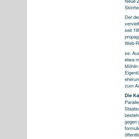
Neue Z
Skinhe
Der der
verviel
seit 1
propag
Web-Ra
se. Auc
etwa m
Möhlin 
Eigent
eherun
zum An
Die K
Paralle
Staats
besteh
gegen p
formuli
öffentl