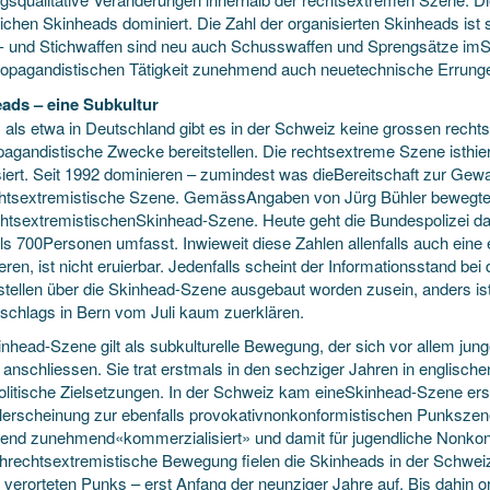
lichen Skinheads dominiert. Die Zahl der organisierten Skinheads ist
- und Stichwaffen sind neu auch Schusswaffen und Sprengsätze imSpie
propagandistischen Tätigkeit zunehmend auch neuetechnische Errunge
ads – eine Subkultur
 als etwa in Deutschland gibt es in der Schweiz keine grossen rechtse
opagandistische Zwecke bereitstellen. Die rechtsextreme Szene isthier
siert. Seit 1992 dominieren – zumindest was dieBereitschaft zur Gewa
chtsextremistische Szene. GemässAngaben von Jürg Bühler bewegte
chtsextremistischenSkinhead-Szene. Heute geht die Bundespolizei da
ls 700Personen umfasst. Inwieweit diese Zahlen allenfalls auch ein
ieren, ist nicht eruierbar. Jedenfalls scheint der Informationsstand be
istellen über die Skinhead-Szene ausgebaut worden zusein, anders ist
schlags in Bern vom Juli kaum zuerklären.
inhead-Szene gilt als subkulturelle Bewegung, der sich vor allem ju
anschliessen. Sie trat erstmals in den sechziger Jahren in englischen
olitische Zielsetzungen. In der Schweiz kam eineSkinhead-Szene erst 
elerscheinung zur ebenfalls provokativnonkonformistischen Punkszene,
end zunehmend«kommerzialisiert» und damit für jugendliche Nonkonf
schrechtsextremistische Bewegung fielen die Skinheads in der Schwe
 verorteten Punks – erst Anfang der neunziger Jahre auf. Bis dahin or