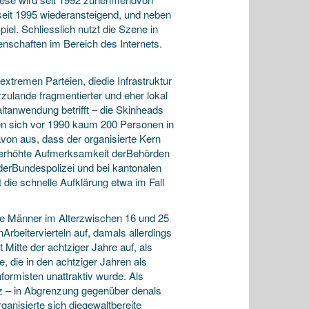
 seit 1995 wiederansteigend, und neben
l. Schliesslich nutzt die Szene in
nschaften im Bereich des Internets.
xtremen Parteien, diedie Infrastruktur
zulande fragmentierter und eher lokal
ltanwendung betrifft – die Skinheads
n sich vor 1990 kaum 200 Personen in
von aus, dass der organisierte Kern
e erhöhte Aufmerksamkeit derBehörden
i derBundespolizei und bei kantonalen
 die schnelle Aufklärung etwa im Fall
nge Männer im Alterzwischen 16 und 25
Arbeitervierteln auf, damals allerdings
Mitte der achtziger Jahre auf, als
 die in den achtziger Jahren als
ormisten unattraktiv wurde. Als
iz – in Abgrenzung gegenüber denals
ganisierte sich diegewaltbereite