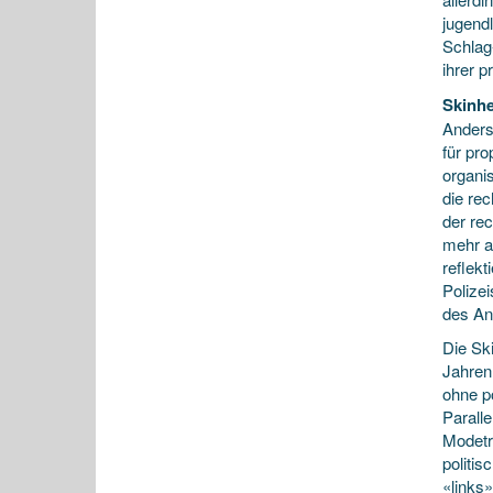
jugend
Schlag
ihrer 
Skinhe
Anders
für pr
organi
die re
der re
mehr a
reflekt
Polize
des An
Die Sk
Jahren 
ohne p
Parall
Modetr
politi
«links»