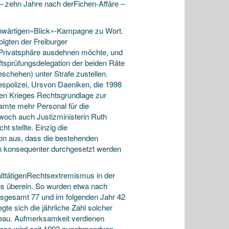
– zehn Jahre nach derFichen-Affäre –
enwärtigen«Blick»-Kampagne zu Wort.
olgten der Freiburger
e Privatsphäre ausdehnen möchte, und
ftsprüfungsdelegation der beiden Räte
schehen) unter Strafe zustellen.
despolizei, Ursvon Daeniken, die 1998
en Krieges Rechtsgrundlage zur
te mehr Personal für die
och auch Justizministerin Ruth
t stellte. Einzig die
n aus, dass die bestehenden
en konsequenter durchgesetzt werden
lttätigenRechtsextremismus in der
egs überein. So wurden etwa nach
insgesamt 77 und im folgenden Jahr 42
e sich die jährliche Zahl solcher
iveau. Aufmerksamkeit verdienen
Diese wird seit 1992 zunehmendvon