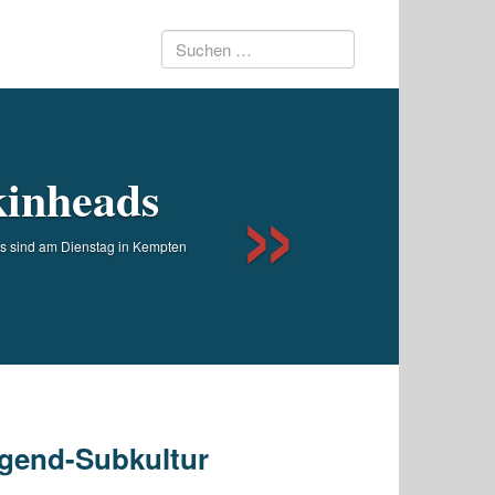
Suchen
Next
nach:
kinheads
ds sind am Dienstag in Kempten
ugend-Subkultur