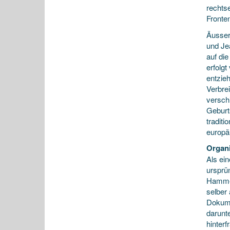
rechts
Fronte
Äusser
und Je
auf di
erfolgt
entzie
Verbre
versch
Geburt
tradit
europä
Organi
Als ei
ursprü
Hammer
selber 
Dokume
darunt
hinter