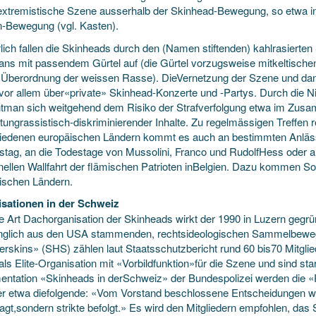
extremistische Szene ausserhalb der Skinhead-Bewegung, so etwa inr
n-Bewegung (vgl. Kasten).
lich fallen die Skinheads durch den (Namen stiftenden) kahlrasierten
ans mit passendem Gürtel auf (die Gürtel vorzugsweise mitkeltische
e Überordnung der weissen Rasse). DieVernetzung der Szene und dami
 vor allem über«private» Skinhead-Konzerte und -Partys. Durch die Ni
htman sich weitgehend dem Risiko der Strafverfolgung etwa im Zus
itungrassistisch-diskriminierender Inhalte. Zu regelmässigen Treffen
iedenen europäischen Ländern kommt es auch an bestimmten Anläs
stag, an die Todestage von Mussolini, Franco und RudolfHess oder an
ionellen Wallfahrt der flämischen Patrioten inBelgien. Dazu kommen 
ischen Ländern.
sationen in der Schweiz
ne Art Dachorganisation der Skinheads wirkt der 1990 in Luzern gegr
nglich aus den USA stammenden, rechtsideologischen Sammelbew
skins» (SHS) zählen laut Staatsschutzbericht rund 60 bis70 Mitgli
als Elite-Organisation mit «Vorbildfunktion»für die Szene und sind star
ntation «Skinheads in derSchweiz» der Bundespolizei werden die «
er etwa diefolgende: «Vom Vorstand beschlossene Entscheidungen we
fragt,sondern strikte befolgt.» Es wird den Mitgliedern empfohlen, 