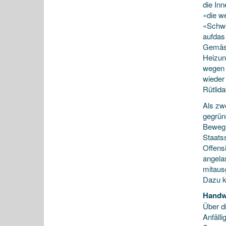
die In
«die w
«Schwe
aufdas
Gemäss
Heizun
wegen 
wieder
Rütlida
Als zwe
gegrün
Bewegu
Staats
Offens
angelas
mitaus
Dazu ko
Handw
Über d
Anfäll