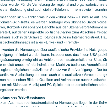
oben wurde. Für die Vernetzung der regional und organisatorischzers
össter Bedeutung sind auch dieInfo-Telefonnummern sowie in zuneh
rnet finden sich – ähnlich wie in den «Skinzines» – Hinweise auf Ter
ationalen Skin-Treffs, es werden Tonträger von Skinhead-Bands vorge
iews, Konzert- und sonstige Berichte aus der Szene verbreitetsowie
 erstellt, auf denen ungeliebte politischeGegner zum Abschuss freig
stmals auch in derSchweiz Tötungsaufrufe im Internet registriert. Hau
istischenSkinheads ist alles «Linke» und «Fremde».
ch werden die Homepages über ausländische Provider ins Netz gespei
erfolgung minimiert werden kann. Insbesondere das in den USA prakt
gsäusserung ermöglicht es Anbieternrechtsextremistischer Sites, 
er (meist) unbestraft denheimischen Markt zu bedienen. Verschlüss
logienermöglichen zusätzlichen Schutz vor Strafverfolgung. – Der tec
uantitative Ausbreitung, sondern auch eine qualitative «Verbesserun
nen heute neben Bildern, Grafiken und Animationen auchakustische 
eien mit Skinhead-Musik) und PC-Spiele mitfremdenfeindlichen oder 
ergeladen werden.
pfung des Web-Rassismus
 zum Ausmass rechtsextremistischer Homepages liegen in der Schwe