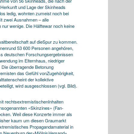
ahme von 56 Skinheads, die nach der
e Herkunft und Lage der Skinheads
 ledig, wohnten zumeist noch bei
mit zwei Ausnahmen – alle
en nur wenige. Die Hälftewar noch keine
altbereitschaft auf dieSpur zu kommen.
 denenrund 53 600 Personen angehören,
äss deutschen Forschungsergebnissen
uwendung im Elternhaus, niedriger
e. Die überragende Betonung
remisten das Gefühl vonZugehörigkeit,
ttatenscheint der kollektive
eiligt, wird ausgeschlossen (vgl. Bild).
t rechtsextremistischenInhalten
densogenannten «Skinzines» (Fan-
ecken. Weil diese Konzerte immer als
 bisher kaum um diesen Graumarkt
extremistisches Propagandamaterial in
n Neuenburg der«Mjölnir-Versand»