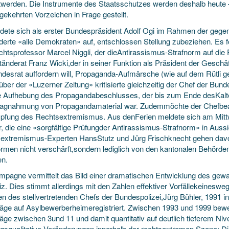
twerden. Die Instrumente des Staatsschutzes werden deshalb heute 
gekehrten Vorzeichen in Frage gestellt.
dete sich als erster Bundespräsident Adolf Ogi im Rahmen der geg
rderte «alle Demokraten» auf, entschlossen Stellung zubeziehen. Es f
echtsprofessor Marcel Niggli, der dieAntirassismus-Strafnorm auf di
änderat Franz Wicki,der in seiner Funktion als Präsident der Geschä
desrat auffordern will, Propaganda-Aufmärsche (wie auf dem Rütli ge
ber der «Luzerner Zeitung» kritisierte gleichzeitig der Chef der Bun
te Aufhebung des Propagandabeschlusses, der bis zum Ende desKalt
agnahmung von Propagandamaterial war. Zudemmöchte der Chefbeam
fung des Rechtsextremismus. Aus denFerien meldete sich am Mittw
, die eine «sorgfältige Prüfungder Antirassismus-Strafnorm» in Aussich
extremismus-Experten HansStutz und Jürg Frischknecht gehen davo
ormen nicht verschärft,sondern lediglich von den kantonalen Behörd
n.
mpagne vermittelt das Bild einer dramatischen Entwicklung des gewa
z. Dies stimmt allerdings mit den Zahlen effektiver Vorfällekeinesw
n des stellvertretenden Chefs der Bundespolizei,Jürg Bühler, 1991 
äge auf Asylbewerberheimeregistriert. Zwischen 1993 und 1999 bewegt
äge zwischen 3und 11 und damit quantitativ auf deutlich tieferem N
ingsqualitative Veränderungen innerhalb der rechtsextremen Szene: 