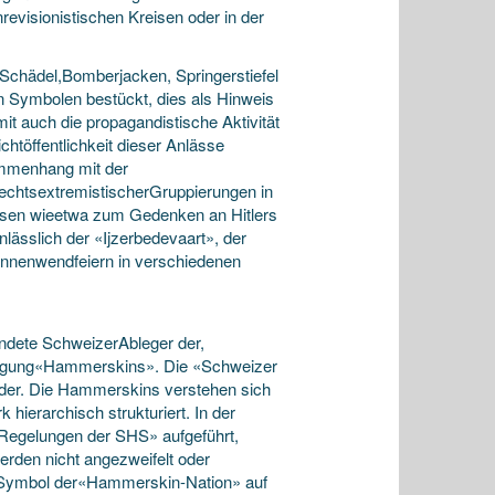
evisionistischen Kreisen oder in der
 Schädel,Bomberjacken, Springerstiefel
n Symbolen bestückt, dies als Hinweis
t auch die propagandistische Aktivität
chtöffentlichkeit dieser Anlässe
ammenhang mit der
 rechtsextremistischerGruppierungen in
sen wieetwa zum Gedenken an Hitlers
lässlich der «Ijzerbedevaart», der
Sonnenwendfeiern in verschiedenen
ündete SchweizerAbleger der,
egung«Hammerskins». Die «Schweizer
eder. Die Hammerskins verstehen sich
k hierarchisch strukturiert. In der
Regelungen der SHS» aufgeführt,
rden nicht angezweifelt oder
das Symbol der«Hammerskin-Nation» auf