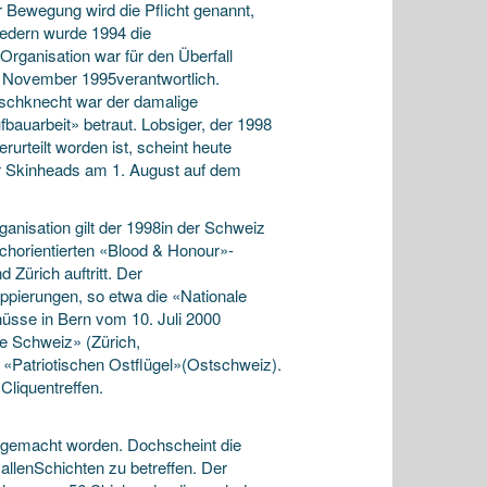
r Bewegung wird die Pflicht genannt,
iedern wurde 1994 die
ganisation war für den Überfall
. November 1995verantwortlich.
ischknecht war der damalige
bauarbeit» betraut. Lobsiger, der 1998
urteilt worden ist, scheint heute
r Skinheads am 1. August auf dem
ganisation gilt der 1998in der Schweiz
chorientierten «Blood & Honour»-
Zürich auftritt. Der
ppierungen, so etwa die «Nationale
üsse in Bern vom 10. Juli 2000
ve Schweiz» (Zürich,
«Patriotischen Ostflügel»(Ostschweiz).
Cliquentreffen.
t gemacht worden. Dochscheint die
allenSchichten zu betreffen. Der