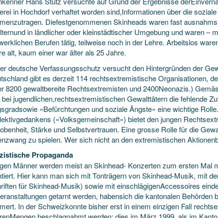
kenner Hans Stutz versuchte auf Grund der Ergebnisse derEinvern
erei in Hochdorf verhaftet worden sind,Informationen über die sozial
enzutragen. Diefestgenommenen Skinheads waren fast ausnahmslos
Elternund in ländlicher oder kleinstädtischer Umgebung und waren – 
erklichen Berufen tätig, teilweise noch in der Lehre. Arbeitslos war
e alt, kaum einer war älter als 25 Jahre.
er deutsche Verfassungsschutz versucht den Hintergründen der Gew
utschland gibt es derzeit 114 rechtsextremistische Organisationen,
er 8200 gewaltbereite Rechtsextremisten und 2400Neonazis.) Gem
n bei jugendlichen,rechtsextremistischen Gewalttätern die fehlende Z
gsgradsowie «Befürchtungen und soziale Ängste» eine wichtige Roll
lektivgedankens («Volksgemeinschaft») bietet den jungen Rechtsext
benheit, Stärke und Selbstvertrauen. Eine grosse Rolle für die Gewal
nzwang zu spielen. Wer sich nicht an den extremistischen Aktionenbet
zistische Propaganda
ngen Männer werden meist an Skinhead- Konzerten zum ersten Mal mi
ntiert. Hier kann man sich mit Tonträgern von Skinhead-Musik, mit 
hriften für Skinhead-Musik) sowie mit einschlägigenAccessoires eind
veranstaltungen getarnt werden, habensich die kantonalen Behörden
ert. In der Schweizkonnte bisher erst in einem einzigen Fall rechts
renMengen beschlagnahmt werden; dies im März 1999, als im Kanto