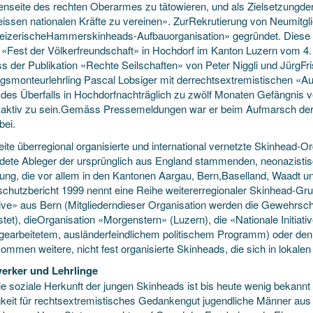
nenseite des rechten Oberarmes zu tätowieren, und als Zielsetzungde
eissen nationalen Kräfte zu vereinen». ZurRekrutierung von Neumitgl
izerischeHammerskinheads-Aufbauorganisation» gegründet. Diese Or
 «Fest der Völkerfreundschaft» in Hochdorf im Kanton Luzern vom 4
 der Publikation «Rechte Seilschaften» von Peter Niggli und JürgFr
gsmonteurlehrling Pascal Lobsiger mit derrechtsextremistischen «Auf
des Überfalls in Hochdorfnachträglich zu zwölf Monaten Gefängnis ver
 aktiv zu sein.Gemäss Pressemeldungen war er beim Aufmarsch de
bei.
ite überregional organisierte und international vernetzte Skinhead-Or
dete Ableger der ursprünglich aus England stammenden, neonazistis
ng, die vor allem in den Kantonen Aargau, Bern,Baselland, Waadt und 
schutzbericht 1999 nennt eine Reihe weitererregionaler Skinhead-Gru
ive» aus Bern (Mitgliederndieser Organisation werden die Gewehrsch
tet), dieOrganisation «Morgenstern» (Luzern), die «Nationale Initiati
gearbeitetem, ausländerfeindlichem politischem Programm) oder den 
mmen weitere, nicht fest organisierte Skinheads, die sich in lokalen 
erker und Lehrlinge
ie soziale Herkunft der jungen Skinheads ist bis heute wenig bekann
igkeit für rechtsextremistisches Gedankengut jugendliche Männer aus 