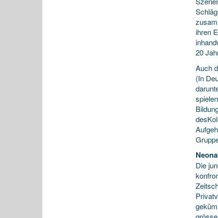
Szenen
Schläg
zusamm
ihren 
inhandw
20 Jahr
Auch d
(In De
darunt
spiele
Bildun
desKol
Aufgeho
Gruppe
Neona
Die ju
konfro
Zeitsc
Privat
gekümm
grösse