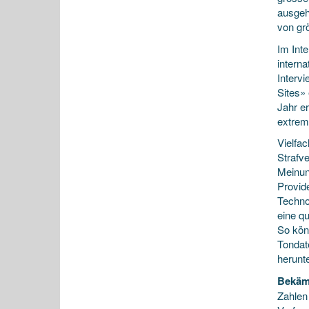
ausgeh
von gr
Im Inte
intern
Interv
Sites»
Jahr er
extrem
Vielfa
Strafv
Meinun
Provid
Techno
eine q
So kön
Tondat
herunt
Bekäm
Zahlen