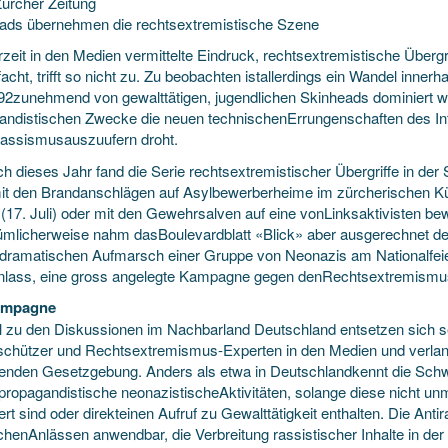
ürcher Zeitung
ads übernehmen die rechtsextremistische Szene
zeit in den Medien vermittelte Eindruck, rechtsextremistische Übergrif
facht, trifft so nicht zu. Zu beobachten istallerdings ein Wandel inner
992zunehmend von gewalttätigen, jugendlichen Skinheads dominiert wi
andistischen Zwecke die neuen technischenErrungenschaften des Int
ssismusauszuufern droht.
h dieses Jahr fand die Serie rechtsextremistischer Übergriffe in der
it den Brandanschlägen auf Asylbewerberheime im zürcherischen K
(17. Juli) oder mit den Gewehrsalven auf eine vonLinksaktivisten bew
ümlicherweise nahm dasBoulevardblatt «Blick» aber ausgerechnet de
dramatischen Aufmarsch einer Gruppe von Neonazis am Nationalfeier
lass, eine gross angelegte Kampagne gegen denRechtsextremismus
ampagne
l zu den Diskussionen im Nachbarland Deutschland entsetzen sich seit
schützer und Rechtsextremismus-Experten in den Medien und verlan
enden Gesetzgebung. Anders als etwa in Deutschlandkennt die Schwe
ropagandistische neonazistischeAktivitäten, solange diese nicht unmi
ert sind oder direkteinen Aufruf zu Gewalttätigkeit enthalten. Die An
ichenAnlässen anwendbar, die Verbreitung rassistischer Inhalte in de