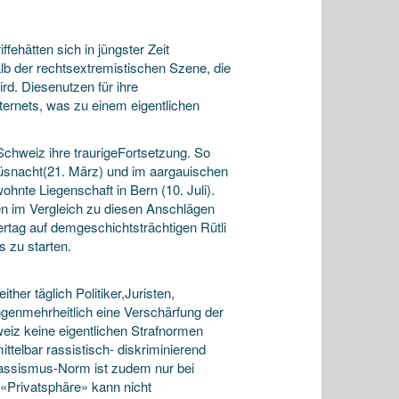
fehätten sich in jüngster Zeit
halb der rechtsextremistischen
Szene, die
rd. Diesenutzen für ihre
ernets, was zu einem eigentlichen
 Schweiz ihre traurigeFortsetzung. So
üsnacht(21. März) und im aargauischen
ohnte Liegenschaft in Bern (10. Juli).
n im Vergleich zu diesen Anschlägen
tag auf demgeschichtsträchtigen Rütli
 zu starten.
her täglich Politiker,Juristen,
genmehrheitlich eine Verschärfung der
iz keine eigentlichen Strafnormen
ttelbar rassistisch- diskriminierend
tirassismus-Norm ist zudem nur bei
r «Privatsphäre» kann nicht