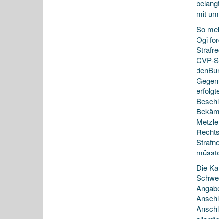
belang
mit um
So mel
Ogi fo
Strafr
CVP-St
denBun
Gegenü
erfolg
Beschl
Bekämp
Metzler
Rechts
Strafn
müsste
Die Ka
Schwei
Angabe
Anschl
Anschl
allerd