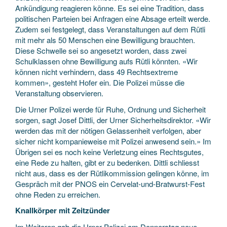
Ankündigung reagieren könne. Es sei eine Tradition, dass
politischen Parteien bei Anfragen eine Absage erteilt werde.
Zudem sei festgelegt, dass Veranstaltungen auf dem Rütli
mit mehr als 50 Menschen eine Bewilligung brauchten.
Diese Schwelle sei so angesetzt worden, dass zwei
Schulklassen ohne Bewilligung aufs Rütli könnten. «Wir
können nicht verhindern, dass 49 Rechtsextreme
kommen», gesteht Hofer ein. Die Polizei müsse die
Veranstaltung observieren.
Die Urner Polizei werde für Ruhe, Ordnung und Sicherheit
sorgen, sagt Josef Dittli, der Urner Sicherheitsdirektor. «Wir
werden das mit der nötigen Gelassenheit verfolgen, aber
sicher nicht kompanieweise mit Polizei anwesend sein.» Im
Übrigen sei es noch keine Verletzung eines Rechtsgutes,
eine Rede zu halten, gibt er zu bedenken. Dittli schliesst
nicht aus, dass es der Rütlikommission gelingen könne, im
Gespräch mit der PNOS ein Cervelat-und-Bratwurst-Fest
ohne Reden zu erreichen.
Knallkörper mit Zeitzünder
Im Weiteren gab die Urner Polizei am Donnerstag neue