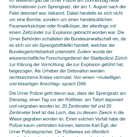
Informationen zum Sprengsatz, der am 1. August nach der
Feier detoniert war, bekannt. Dabei handelte es sich nicht
um eine Bombe, sondern um einen handelsüblichen
Feuerwerkskörper oder Knallkörper, der allerdings mit
einem Zeitzünder zur Explosion gebracht worden war. Die
Urner Behörden schalteten die Bundesanwaltschaft ein, da
es sich um ein Sprengstoffdelikt handelt, welches der
Bundesgerichtsbarkeit untersteht. Zudem wurde der
wissenschaftliche Forschungsdienst der Stadtpolizei Zürich
zur Klärung der Vorrichtung, die zur Explosion geführt hat,
beigezogen. Als Urheber der Detonation werden
rechtsextreme Kreise vermutet. Von einem «mutwilligen
und bösartigen Anschlag» sprach Dittli.
Die Urner Polizei geht davon aus, dass der Sprengsatz am
Dienstag, einen Tag vor der Rütlifeier, am Tatort deponiert
und vergraben worden ist. 20 Zentimeter tief und 20
Zentimeter breit ist das Loch, das zu diesem Zweck in die
Wiese gegraben worden ist. Einen solchen Vorfall habe die
Polizei kaum verhindern können, betonte Karl Egli, der
Urner Polizeisprecher. Die Rütliwiese sei öffentlich