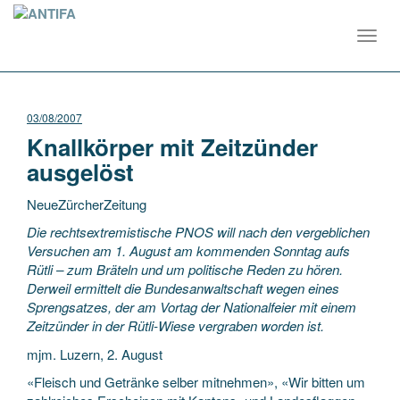
Toggl
navig
03/08/2007
Knallkörper mit Zeitzünder
ausgelöst
NeueZürcherZeitung
Die rechtsextremistische PNOS will nach den vergeblichen
Versuchen am 1. August am kommenden Sonntag aufs
Rütli – zum Bräteln und um politische Reden zu hören.
Derweil ermittelt die Bundesanwaltschaft wegen eines
Sprengsatzes, der am Vortag der Nationalfeier mit einem
Zeitzünder in der Rütli-Wiese vergraben worden ist.
mjm. Luzern, 2. August
«Fleisch und Getränke selber mitnehmen», «Wir bitten um