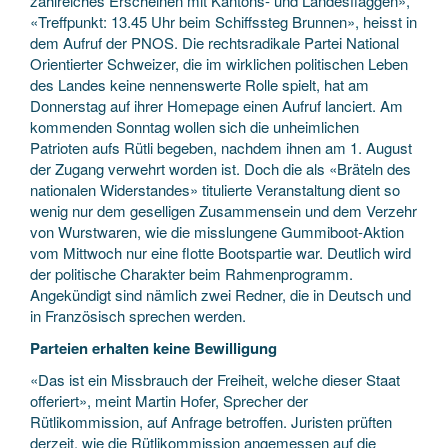
zahlreiches Erscheinen mit Kantons- und Landesflaggen»,
«Treffpunkt: 13.45 Uhr beim Schiffssteg Brunnen», heisst in
dem Aufruf der PNOS. Die rechtsradikale Partei National
Orientierter Schweizer, die im wirklichen politischen Leben
des Landes keine nennenswerte Rolle spielt, hat am
Donnerstag auf ihrer Homepage einen Aufruf lanciert. Am
kommenden Sonntag wollen sich die unheimlichen
Patrioten aufs Rütli begeben, nachdem ihnen am 1. August
der Zugang verwehrt worden ist. Doch die als «Bräteln des
nationalen Widerstandes» titulierte Veranstaltung dient so
wenig nur dem geselligen Zusammensein und dem Verzehr
von Wurstwaren, wie die misslungene Gummiboot-Aktion
vom Mittwoch nur eine flotte Bootspartie war. Deutlich wird
der politische Charakter beim Rahmenprogramm.
Angekündigt sind nämlich zwei Redner, die in Deutsch und
in Französisch sprechen werden.
Parteien erhalten keine Bewilligung
«Das ist ein Missbrauch der Freiheit, welche dieser Staat
offeriert», meint Martin Hofer, Sprecher der
Rütlikommission, auf Anfrage betroffen. Juristen prüften
derzeit, wie die Rütlikommission angemessen auf die