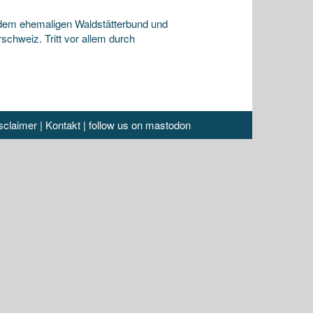
 dem ehemaligen Waldstätterbund und
hweiz. Tritt vor allem durch
sclaimer
|
Kontakt
|
follow us on mastodon