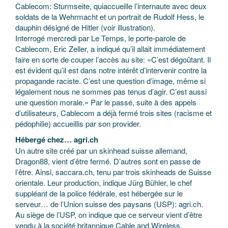
Cablecom: Sturmseite, quiaccueille l’internaute avec deux
soldats de la Wehrmacht et un portrait de Rudolf Hess, le
dauphin désigné de Hitler
(voir illustration).
Interrogé mercredi par Le Temps, le porte-parole de
Cablecom, Eric Zeller, a indiqué qu’il allait immédiatement
faire en sorte de couper l’accès au site: «C’est dégoûtant. Il
est évident qu’il est dans notre intérêt d’intervenir contre la
propagande raciste. C’est une question d’image, même si
légalement nous ne sommes pas tenus d’agir. C’est aussi
une question morale.» Par le passé, suite à des appels
d’utilisateurs, Cablecom a déjà fermé trois sites (racisme et
pédophilie) accueillis par son provider.
Hébergé chez… agri.ch
Un autre site créé par un skinhead suisse allemand,
Dragon88, vient d’être fermé. D’autres sont en passe de
l’être. Ainsi, saccara.ch, tenu par trois skinheads de Suisse
orientale. Leur production, indique Jürg Bühler, le chef
suppléant de la police fédérale, est hébergée sur le
serveur… de l’Union suisse des paysans (USP): agri.ch.
Au siège de l’USP, on indique que ce serveur vient d’être
vendu à la société britannique Cable and Wireless.