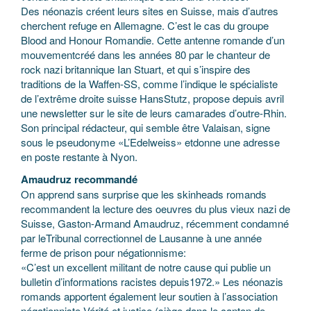
Des néonazis créent leurs sites en Suisse, mais d’autres
cherchent refuge en Allemagne. C’est le cas du groupe
Blood and Honour Romandie. Cette antenne romande d’un
mouvementcréé dans les années 80 par le chanteur de
rock nazi britannique Ian Stuart, et qui s’inspire des
traditions de la Waffen-SS, comme l’indique le spécialiste
de l’extrême droite suisse HansStutz, propose depuis avril
une newsletter sur le site de leurs camarades d’outre-Rhin.
Son principal rédacteur, qui semble être Valaisan, signe
sous le pseudonyme «L’Edelweiss» etdonne une adresse
en poste restante à Nyon.
Amaudruz recommandé
On apprend sans surprise que les skinheads romands
recommandent la lecture des oeuvres du plus vieux nazi de
Suisse, Gaston-Armand Amaudruz, récemment condamné
par leTribunal correctionnel de Lausanne à une année
ferme de prison pour négationnisme:
«C’est un excellent militant de notre cause qui publie un
bulletin d’informations racistes depuis1972.» Les néonazis
romands apportent également leur soutien à l’association
négationniste Vérité et justice (siège dans le canton de