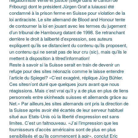
Fribourg) dont le président Jürgen Graf a luiaussi été
condamné à la prison ferme en Suisse pour violation de la
loi antiraciste. Le site allemand de Blood and Honour tente
de contourner la loi en jouant avec les termes du jugement
d’un tribunal de Hambourg datant de 1998. Se retranchant
derrière le droit à laliberté d’expression, ses auteurs
expliquent qu’ils se distancient du contenu qu’ils proposent,
un contenu qui ne serait pas de leur cru (sic), mais qu’ils le
mettent à disposition à titred’information!
Reste à savoir si la Suisse serait en train de devenir un
refuge pour des sites néonazis comme le laisse entendre
l’article du Spiegel? «C’est exagéré, réplique Jürg Bühler.
Ces sitesn’ont duré que quelques jours avant que nous
réagissions. Mais c’est vrai qu’il y a de plus en plus de liens
personnels entre skinheads suisses et allemands grâce au
Net.» Par ailleurs,les sites allemands ont pris la direction de
la Suisse après avoir été écartés de leur serveur habituel
situé aux Etats-Unis où la liberté d’expression est sans
limites. C’est un faitnouveau. «J’ai l’impression que les
fournisseurs d’accès américains sont de plus en plus
sensibilisés et qu’ils commencent à agir», conclut Eric