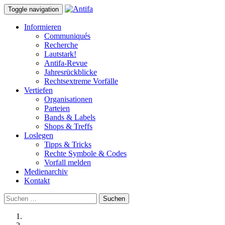
Toggle navigation
Informieren
Communiqués
Recherche
Lautstark!
Antifa-Revue
Jahresrückblicke
Rechtsextreme Vorfälle
Vertiefen
Organisationen
Parteien
Bands & Labels
Shops & Treffs
Loslegen
Tipps & Tricks
Rechte Symbole & Codes
Vorfall melden
Medienarchiv
Kontakt
Suchen
nach: