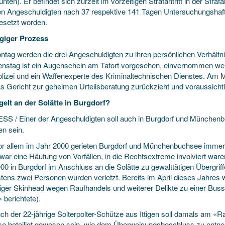
unten). Er befindet sich zurzeit im vorzeitigen Strafantritt in der Stra
en Angeschuldigten nach 37 respektive 141 Tagen Untersuchungshaft
esetzt worden.
giger Prozess
tag werden die drei Angeschuldigten zu ihren persönlichen Verhältni
enstag ist ein Augenschein am Tatort vorgesehen, einvernommen we
olizei und ein Waffenexperte des Kriminaltechnischen Dienstes. Am M
as Gericht zur geheimen Urteilsberatung zurückzieht und voraussichtl
elt an der Solätte in Burgdorf?
S / Einer der Angeschuldigten soll auch in Burgdorf und Münchenbu
n sein.
r allem im Jahr 2000 gerieten Burgdorf und Münchenbuchsee immer w
war eine Häufung von Vorfällen, in die Rechtsextreme involviert war
00 in Burgdorf im Anschluss an die Solätte zu gewalttätigen Übergriff
tens zwei Personen wurden verletzt. Bereits im April dieses Jahre
riger Skinhead wegen Raufhandels und weiterer Delikte zu einer Busse
 berichtete).
ch der 22-jährige Solterpolter-Schütze aus Ittigen soll damals am «R
se beteiligt gewesen sein, wie dem Überweisungsbeschluss zu entne