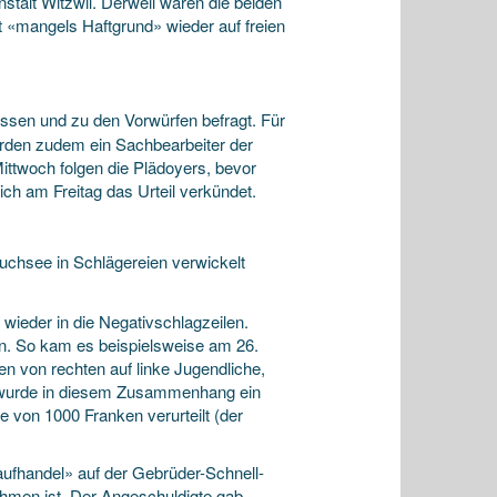
fanstalt Witzwil. Derweil waren die beiden
 «mangels Haftgrund» wieder auf freien
ssen und zu den Vorwürfen befragt. Für
rden zudem ein Sachbearbeiter der
ittwoch folgen die Plädoyers, bevor
ich am Freitag das Urteil verkündet.
chsee in Schlägereien verwickelt
ieder in die Negativschlagzeilen.
en. So kam es beispielsweise am 26.
en von rechten auf linke Jugendliche,
s wurde in diesem Zusammenhang ein
 von 1000 Franken verurteilt (der
aufhandel» auf der Gebrüder-Schnell-
hmen ist. Der Angeschuldigte gab