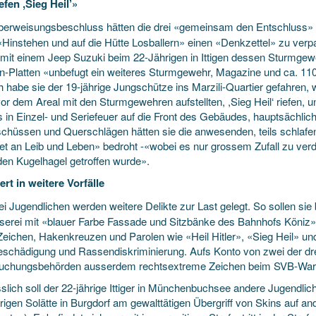
efen ,Sieg Heil’»
berweisungsbeschluss hätten die drei «gemeinsam den Entschluss» 
«Hinstehen und auf die Hütte Losballern» einen «Denkzettel» zu verpa
i mit einem Jeep Suzuki beim 22-Jährigen in Ittigen dessen Sturmgew
rn-Platten «unbefugt ein weiteres Sturmgewehr, Magazine und ca. 11
 habe sie der 19-jährige Jungschütze ins Marzili-Quartier gefahren, 
vor dem Areal mit den Sturmgewehren aufstellten, ,Sieg Heil‘ riefen
 in Einzel- und Seriefeuer auf die Front des Gebäudes, hauptsächlich
chüssen und Querschlägen hätten sie die anwesenden, teils schlaf
et an Leib und Leben» bedroht -«wobei es nur grossem Zufall zu ver
den Kugelhagel getroffen wurde».
ert in weitere Vorfälle
i Jugendlichen werden weitere Delikte zur Last gelegt. So sollen sie
serei mit «blauer Farbe Fassade und Sitzbänke des Bahnhofs Köniz»
eichen, Hakenkreuzen und Parolen wie «Heil Hitler», «Sieg Heil» 
schädigung und Rassendiskriminierung. Aufs Konto von zwei der dre
uchungsbehörden ausserdem rechtsextreme Zeichen beim SVB-Wart
slich soll der 22-jährige Ittiger in Münchenbuchsee andere Jugendlic
hrigen Solätte in Burgdorf am gewalttätigen Übergriff von Skins auf a