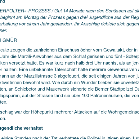
und
RPOLTER»-PROZESS / Gut 14 Monate nach den Schüssen auf die a
i beginnt am Montag der
Prozess gegen drei Jugendliche aus der Regio
erhaftung vor einem Jahr gestanden. Ihr Anschlag richtete sich gegen 
er.
DI GMÜR
eute zeugen die zahlreichen Einschusslöcher vom Gewaltakt, der in d
s Jahr die Marzili-Anwohner aus dem Schlaf gerissen und fünf «Solte
ken versetzt hatte. Es war kurz nach halb drei Uhr nachts, als an 
er hallten: Eine unbekannte Täterschaft hatte mehrere Gewehrsalven 
ann an der Marzilistrasse 3 abgefeuert, die seit einigen Jahren von 
ktivistinnen bewohnt wird. Wie durch ein Wunder blieben sie unverle
ten, an Schiebetor und Mauerwerk sicherte die Berner Stadtpolizei
lagspuren, auf der Strasse fand sie über 100 Patronenhülsen, die v
ten.
schlag war der Höhepunkt mehrerer Attacken auf die Wohngemeinscha
ion.
ugendliche verhaftet
 einige Stunden nach der Tat verhaftete die Polizei in Ittigen einen J