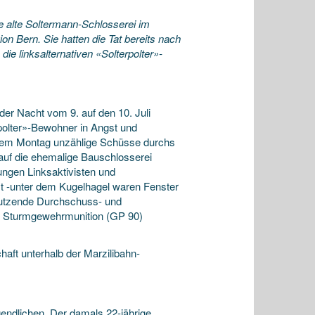
lte Soltermann-Schlosserei im
n Bern. Sie hatten die Tat bereits nach
die linksalternativen «Solterpolter»-
er Nacht vom 9. auf den 10. Juli
rpolter»-Bewohner in Angst und
jenem Montag unzählige Schüsse durchs
auf die ehemalige Bauschlosserei
jungen Linksaktivisten und
tzt -unter dem Kugelhagel waren Fenster
 Dutzende Durchschuss- und
on Sturmgewehrmunition (GP 90)
ft unterhalb der Marzilibahn-
ugendlichen. Der damals 22-jährige