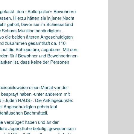
gefasst, den «Solterpolter»-Bewohnern
ssen. Hierzu hätten sie in jener Nacht
ehr geholt, bevor sie im Schiessstand
0 Schuss Munition behändigten».
wo die beiden älteren Angeschuldigten
, und zusammen gesamthaft ca. 110
 auf die Schiebetüre, abgaben». Mit den
enden fünf Bewohner und Bewohnerinnen
danken ist, dass keine der Personen
 beispielsweise einen Monat vor der
 besprayt haben -unter anderem mit
und «Juden RAUS». Die Anklagepunkte:
i Angeschuldigten gehen laut
ehäuschen Bachmätteli.
he verprügelt haben und an der
ndere Jugendliche beteiligt gewesen sein