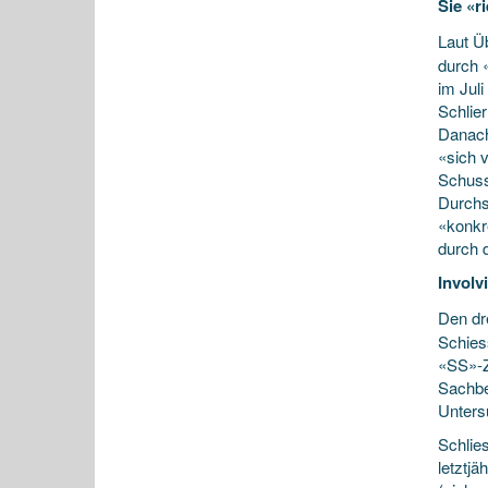
Sie «ri
Laut Ü
durch 
im Jul
Schlie
Danach
«sich 
Schuss
Durchs
«konkr
durch 
Involvi
Den dre
Schies
«SS»-Z
Sachbe
Unters
Schlies
letztjä