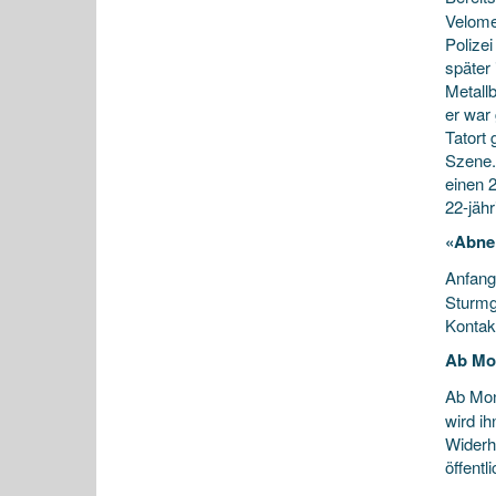
Velome
Polizei
später 
Metall
er war
Tatort
Szene.
einen 
22-jäh
«Abne
Anfang
Sturmge
Kontak
Ab Mon
Ab Mon
wird i
Widerh
öffentl