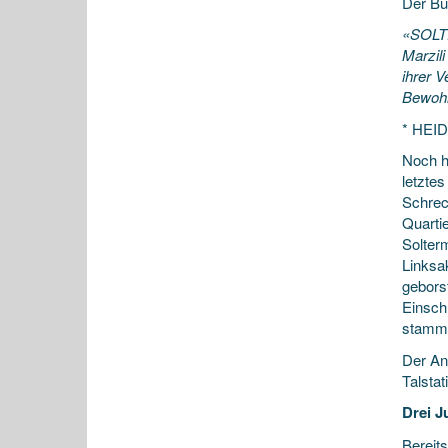
Der B
«SOLTE
Marzil
ihrer V
Bewohn
* HEI
Noch h
letzte
Schrec
Quarti
Solterm
Linksa
gebors
Einsch
stamm
Der An
Talstat
Drei J
Bereits