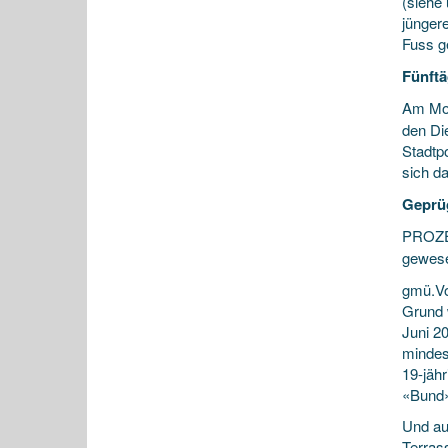
(siehe 
jünger
Fuss g
Fünftä
Am Mon
den Di
Stadtp
sich d
Geprüg
PROZES
gewese
gmü.Vo
Grund 
Juni 20
mindes
19-jäh
«Bund»
Und au
Terras