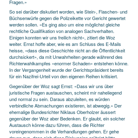
Fragen.»
So sei darüber diskutiert worden, wie Stein-, Flaschen- und
Büchsenwürfe gegen die Polizeikette vor Gericht gewertet
werden sollen. «Es ging also um eine möglichst gleiche
rechtliche Qualifikation von analogen Sachverhalten.
Einigen konnten wir uns freilich nicht», zitiert die Woz
weiter. Ernst hoffe aber, wie es am Schluss des E-Mails
heisse, «dass diese Geschichte nicht an die Öffentlichkeit
durchsickert», da mit Unwahrheiten gerade während des
Richterwahlkampfes «enormer Schaden» entstehen könne.
In der Vergangenheit wurde der Gerichtspräsident bereits
für ein Nazifrei-Urteil von den eigenen Reihen kritisiert.
Gegenüber der Woz sagt Ernst: «Dass wir uns über
juristische Fragen austauschen, scheint mir naheliegend
und normal zu sein. Daraus abzuleiten, es würden
verbindliche Abmachungen existieren, ist abwegig.» Der
ehemalige Bundesrichter Niklaus Oberholzer äussert
gegenüber der Woz aber Bedenken. Er glaubt, ein solcher
Austausch könne dazu führen, dass die Richter
voreingenommen in die Verhandlungen gehen. Er gehe
davon aus, dass sich diese Diskussion erübrigt hätte,