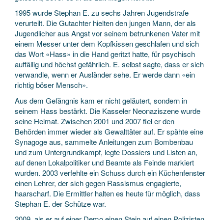
1995 wurde Stephan E. zu sechs Jahren Jugendstrafe
verurteilt. Die Gutachter hielten den jungen Mann, der als
Jugendlicher aus Angst vor seinem betrunkenen Vater mit
einem Messer unter dem Kopfkissen geschlafen und sich
das Wort «Hass» in die Hand geritzt hatte, für psychisch
auffällig und höchst gefährlich. E. selbst sagte, dass er sich
verwandle, wenn er Ausländer sehe. Er werde dann «ein
richtig böser Mensch».
Aus dem Gefängnis kam er nicht geläutert, sondern in
seinem Hass bestärkt. Die Kasseler Neonaziszene wurde
seine Heimat. Zwischen 2001 und 2007 fiel er den
Behörden immer wieder als Gewalttäter auf. Er spähte eine
Synagoge aus, sammelte Anleitungen zum Bombenbau
und zum Untergrundkampf, legte Dossiers und Listen an,
auf denen Lokalpolitiker und Beamte als Feinde markiert
wurden. 2003 verfehlte ein Schuss durch ein Küchenfenster
einen Lehrer, der sich gegen Rassismus engagierte,
haarscharf. Die Ermittler halten es heute für möglich, dass
Stephan E. der Schütze war.
2009, als er auf einer Demo einen Stein auf einen Polizisten