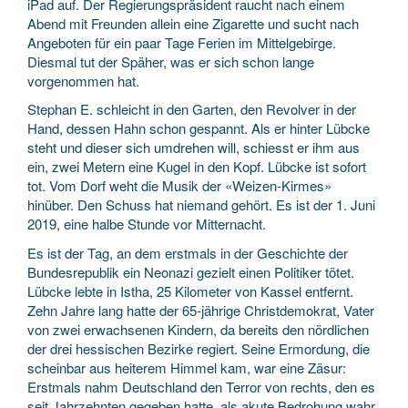
iPad auf. Der Regierungspräsident raucht nach einem
Abend mit Freunden allein eine Zigarette und sucht nach
Angeboten für ein paar Tage Ferien im Mittelgebirge.
Diesmal tut der Späher, was er sich schon lange
vorgenommen hat.
Stephan E. schleicht in den Garten, den Revolver in der
Hand, dessen Hahn schon gespannt. Als er hinter Lübcke
steht und dieser sich umdrehen will, schiesst er ihm aus
ein, zwei Metern eine Kugel in den Kopf. Lübcke ist sofort
tot. Vom Dorf weht die Musik der «Weizen-Kirmes»
hinüber. Den Schuss hat niemand gehört. Es ist der 1. Juni
2019, eine halbe Stunde vor Mitternacht.
Es ist der Tag, an dem erstmals in der Geschichte der
Bundesrepublik ein Neonazi gezielt einen Politiker tötet.
Lübcke lebte in Istha, 25 Kilometer von Kassel entfernt.
Zehn Jahre lang hatte der 65-jährige Christdemokrat, Vater
von zwei erwachsenen Kindern, da bereits den nördlichen
der drei hessischen Bezirke regiert. Seine Ermordung, die
scheinbar aus heiterem Himmel kam, war eine Zäsur:
Erstmals nahm Deutschland den Terror von rechts, den es
seit Jahrzehnten gegeben hatte, als akute Bedrohung wahr.