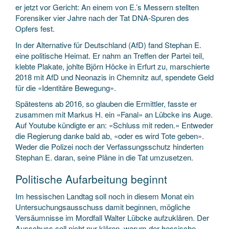
er jetzt vor Gericht: An einem von E.’s Messern stellten
Forensiker vier Jahre nach der Tat DNA-Spuren des
Opfers fest.
In der Alternative für Deutschland (AfD) fand Stephan E.
eine politische Heimat. Er nahm an Treffen der Partei teil,
klebte Plakate, johlte Björn Höcke in Erfurt zu, marschierte
2018 mit AfD und Neonazis in Chemnitz auf, spendete Geld
für die «Identitäre Bewegung».
Spätestens ab 2016, so glauben die Ermittler, fasste er
zusammen mit Markus H. ein «Fanal» an Lübcke ins Auge.
Auf Youtube kündigte er an: «Schluss mit reden.» Entweder
die Regierung danke bald ab, «oder es wird Tote geben».
Weder die Polizei noch der Verfassungsschutz hinderten
Stephan E. daran, seine Pläne in die Tat umzusetzen.
Politische Aufarbeitung beginnt
Im hessischen Landtag soll noch in diesem Monat ein
Untersuchungsausschuss damit beginnen, mögliche
Versäumnisse im Mordfall Walter Lübcke aufzuklären. Der
Ausschuss soll nicht nur klären, warum der hessische