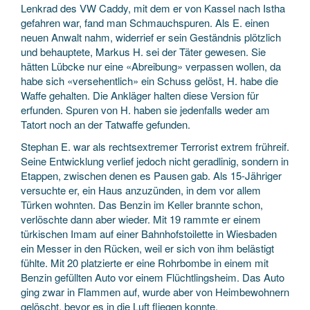
Lenkrad des VW Caddy, mit dem er von Kassel nach Istha
gefahren war, fand man Schmauchspuren. Als E. einen
neuen Anwalt nahm, widerrief er sein Geständnis plötzlich
und behauptete, Markus H. sei der Täter gewesen. Sie
hätten Lübcke nur eine «Abreibung» verpassen wollen, da
habe sich «versehentlich» ein Schuss gelöst, H. habe die
Waffe gehalten. Die Ankläger halten diese Version für
erfunden. Spuren von H. haben sie jedenfalls weder am
Tatort noch an der Tatwaffe gefunden.
Stephan E. war als rechtsextremer Terrorist extrem frühreif.
Seine Entwicklung verlief jedoch nicht geradlinig, sondern in
Etappen, zwischen denen es Pausen gab. Als 15-Jähriger
versuchte er, ein Haus anzuzünden, in dem vor allem
Türken wohnten. Das Benzin im Keller brannte schon,
verlöschte dann aber wieder. Mit 19 rammte er einem
türkischen Imam auf einer Bahnhofstoilette in Wiesbaden
ein Messer in den Rücken, weil er sich von ihm belästigt
fühlte. Mit 20 platzierte er eine Rohrbombe in einem mit
Benzin gefüllten Auto vor einem Flüchtlingsheim. Das Auto
ging zwar in Flammen auf, wurde aber von Heimbewohnern
gelöscht, bevor es in die Luft fliegen konnte.