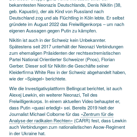
bekanntesten Neonazis Deutschlands, Denis Nikitin (38,
geb. Kapustin), der als Kind von Russland nach
Deutschland zog und als Flüchtling in Köln lebte. Er selbst
gründete im August 2022 das Freiwilligenkorps – um nach
eigenen Aussagen gegen Putin zu kämpfen.
Nikitin ist auch in der Schweiz kein Unbekannter.
Spätestens seit 2017 unterhält der Neonazi Verbindungen
zum ehemaligen Präsidenten der rechtsextremistischen
Partei National Orientierter Schweizer (Pnos), Florian
Gerber. Dieser soll für Nikitin die Geschäfte seiner
Kleiderfirma White Rex in der Schweiz abgehandelt haben,
wie der «Spiegel» berichtete.
Wie die Investigativplattform Bellingcat berichtet, ist auch
Alexej Lewkin, ein weiterer Neonazi, Teil des
Freiwilligenkorps. In einem aktuellen Video behauptet er,
dass Putin «quasi erledigt» sei. Bereits 2019 hielt der
Journalist Michael Colborne für das
«Zentrum für die
Analyse der radikalen Rechten»
(CARR) fest, dass Lewkin
auch Verbindungen zum nationalistischen Asow-Regiment
in der Ukraine hat.