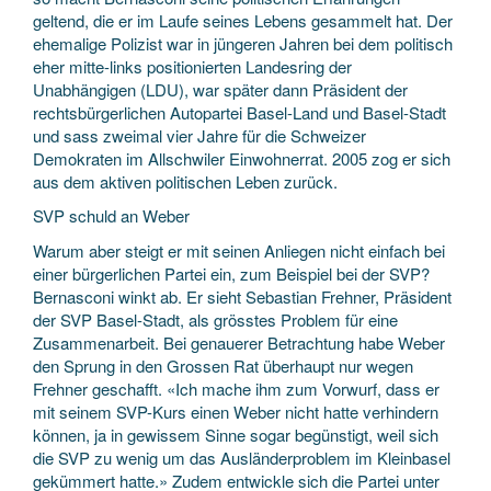
geltend, die er im Laufe seines Lebens gesammelt hat. Der
ehemalige Polizist war in jüngeren Jahren bei dem politisch
eher mitte-links positionierten Landesring der
Unabhängigen (LDU), war später dann Präsident der
rechtsbürgerlichen Autopartei Basel-Land und Basel-Stadt
und sass zweimal vier Jahre für die Schweizer
Demokraten im Allschwiler Einwohnerrat. 2005 zog er sich
aus dem aktiven politischen Leben zurück.
SVP schuld an Weber
Warum aber steigt er mit seinen Anliegen nicht einfach bei
einer bürgerlichen Partei ein, zum Beispiel bei der SVP?
Bernasconi winkt ab. Er sieht Sebastian Frehner, Präsident
der SVP Basel-Stadt, als grösstes Problem für eine
Zusammenarbeit. Bei genauerer Betrachtung habe Weber
den Sprung in den Grossen Rat überhaupt nur wegen
Frehner geschafft. «Ich mache ihm zum Vorwurf, dass er
mit seinem SVP-Kurs einen Weber nicht hatte verhindern
können, ja in gewissem Sinne sogar begünstigt, weil sich
die SVP zu wenig um das Ausländerproblem im Kleinbasel
gekümmert hatte.» Zudem entwickle sich die Partei unter