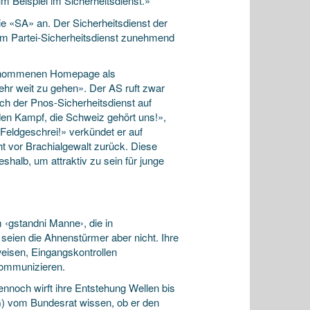
m Beispiel im Sicherheitsdienst.»
ie «SA» an. Der Sicherheitsdienst der
om Partei-Sicherheitsdienst zunehmend
 genommenen Homepage als
sehr weit zu gehen». Der AS ruft zwar
ch der Pnos-Sicherheitsdienst auf
den Kampf, die Schweiz gehört uns!»,
 Feldgeschrei!» verkündet er auf
t vor Brachialgewalt zurück. Diese
halb, um attraktiv zu sein für junge
 ‹gstandni Manne›, die in
seien die Ahnenstürmer aber nicht. Ihre
eisen, Eingangskontrollen
kommunizieren.
nnoch wirft ihre Entstehung Wellen bis
) vom Bundesrat wissen, ob er den