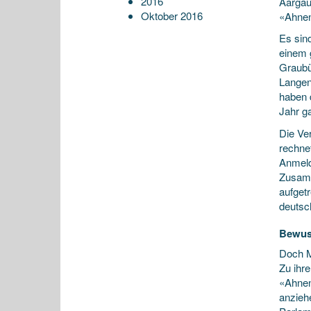
2016
Aargau
Oktober 2016
«Ahne
Es sind
einem 
Graubü
Langen
haben 
Jahr ga
Die Ve
rechne
Anmeld
Zusamm
aufget
deutsc
Bewus
Doch M
Zu ihr
«Ahnen
anziehe