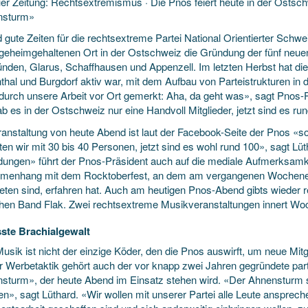
er Zeitung: Rechtsextremismus · Die Pnos feiert heute in der Ostsch
nsturm»
 gute Zeiten für die rechtsextreme Partei National Orientierter Schwe
geheimgehaltenen Ort in der Ostschweiz die Gründung der fünf neuen
nden, Glarus, Schaffhausen und Appenzell. Im letzten Herbst hat di
thal und Burgdorf aktiv war, mit dem Aufbau von Parteistrukturen in
durch unsere Arbeit vor Ort gemerkt: Aha, da geht was», sagt Pnos-
b es in der Ostschweiz nur eine Handvoll Mitglieder, jetzt sind es ru
ranstaltung von heute Abend ist laut der Facebook-Seite der Pnos «s
ten wir mit 30 bis 40 Personen, jetzt sind es wohl rund 100», sagt 
ungen» führt der Pnos-Präsident auch auf die mediale Aufmerksamkei
enhang mit dem Rocktoberfest, an dem am vergangenen Wochene
reten sind, erfahren hat. Auch am heutigen Pnos-Abend gibts wieder
hen Band Flak. Zwei rechtsextreme Musikveranstaltungen innert Woch
ste Brachialgewalt
usik ist nicht der einzige Köder, den die Pnos auswirft, um neue Mit
er Werbetaktik gehört auch der vor knapp zwei Jahren gegründete part
sturm», der heute Abend im Einsatz stehen wird. «Der Ahnensturm s
n», sagt Lüthard. «Wir wollen mit unserer Partei alle Leute ansprechen