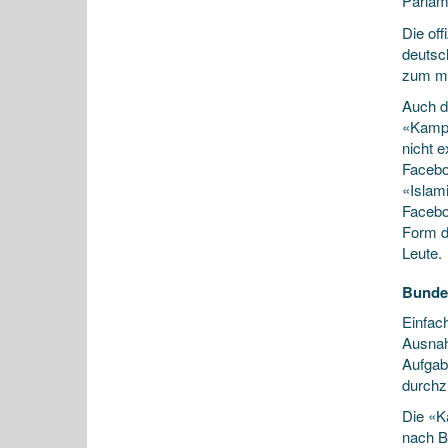
Parlam
Die off
deutsc
zum mö
Auch d
«Kampfe
nicht 
Facebo
«Islam
Facebo
Form d
Leute.
Bundes
Einfac
Ausnah
Aufgab
durchz
Die «K
nach B