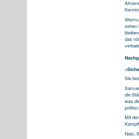
Ahnens
Kenntni
Wermut
sehen 
bleibe
das nöt
verbal
Nachg
«Siche
Sie be
Samuel
die St
was die
politis
Mit de
Kampftr
Nein. 