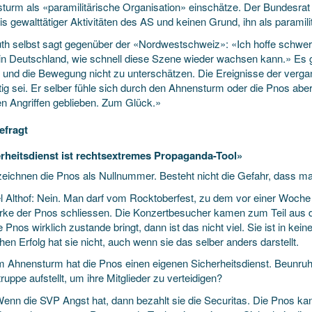
turm als «paramilitärische Organisation» einschätze. Der Bundesrat 
s gewalttätiger Aktivitäten des AS und keinen Grund, ihn als paramili
h selbst sagt gegenüber der «Nordwestschweiz»: «Ich hoffe schwer, 
in Deutschland, wie schnell diese Szene wieder wachsen kann.» E
n und die Bewegung nicht zu unterschätzen. Die Ereignisse der verg
ig sei. Er selber fühle sich durch den Ahnensturm oder die Pnos aber 
en Angriffen geblieben. Zum Glück.»
efragt
rheitsdienst ist rechtsextremes Propaganda-Tool»
zeichnen die Pnos als Nullnummer. Besteht nicht die Gefahr, dass ma
 Althof: Nein. Man darf vom Rocktoberfest, zu dem vor einer Woche 
ärke der Pnos schliessen. Die Konzertbesucher kamen zum Teil aus
 Pnos wirklich zustande bringt, dann ist das nicht viel. Sie ist in keine
chen Erfolg hat sie nicht, auch wenn sie das selber anders darstellt.
m Ahnensturm hat die Pnos einen eigenen Sicherheitsdienst. Beunruhig
uppe aufstellt, um ihre Mitglieder zu verteidigen?
Wenn die SVP Angst hat, dann bezahlt sie die Securitas. Die Pnos kan