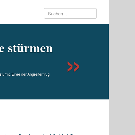
Suchen
Next
nach:
e stürmen
rmt. Einer der Angreifer trug