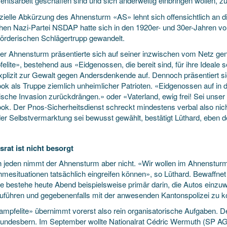
entsarbeit geschaffen sind und sich anderweitig einbringen wollen, zu
izielle Abkürzung des Ahnensturm «AS» lehnt sich offensichtlich an d
hen Nazi-Partei NSDAP hatte sich in den 1920er- und 30er-Jahren v
rderischen Schlägertrupp gewandelt.
er Ahnensturm präsentierte sich auf seiner inzwischen vom Netz
lite», bestehend aus «Eidgenossen, die bereit sind, für ihre Ideale 
explizit zur Gewalt gegen Andersdenkende auf. Dennoch präsentiert si
ok als Truppe ziemlich unheimlicher Patrioten. «Eidgenossen auf in 
ische Invasion zurückdrängen.» oder «Vaterland, ewig frei! Sei unser
ok. Der Pnos-Sicherheitsdienst schreckt mindestens verbal also nich
er Selbstvermarktung sei bewusst gewählt, bestätigt Lüthard, eben des
rat ist nicht besorgt
h jeden nimmt der Ahnensturm aber nicht. «Wir wollen im Ahnensturm
mesituationen tatsächlich eingreifen können», so Lüthard. Bewaffnet 
e bestehe heute Abend beispielsweise primär darin, die Autos einzuw
uführen und gegebenenfalls mit der anwesenden Kantonspolizei zu 
ampfelite» übernimmt vorerst also rein organisatorische Aufgaben. De
undesbern. Im September wollte Nationalrat Cédric Wermuth (SP AG