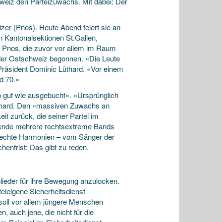
weiz den Parteizuwachs. Mit dabei: Der
izer (Pnos). Heute Abend feiert sie an
 Kantonalsektionen St.Gallen,
e Pnos, die zuvor vor allem im Raum
 der Ostschweiz begonnen. «Die Leute
Präsident Dominic Lüthard. «Vor einem
nd 70.»
o gut wie ausgebucht». «Ursprünglich
Lüthard. Den «massiven Zuwachs an
t zurück, die seiner Partei im
nde mehrere rechtsextreme Bands
 rechte Harmonien – vom Sänger der
enfrist: Das gibt zu reden.
glieder für ihre Bewegung anzulocken.
eieigene Sicherheitsdienst
oll vor allem jüngere Menschen
, auch jene, die nicht für die