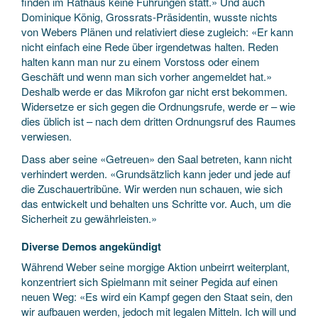
finden im Rathaus keine Führungen statt.» Und auch
Dominique König, Grossrats-Präsidentin, wusste nichts
von Webers Plänen und relativiert diese zugleich: «Er kann
nicht einfach eine Rede über irgendetwas halten. Reden
halten kann man nur zu einem Vorstoss oder einem
Geschäft und wenn man sich vorher angemeldet hat.»
Deshalb werde er das Mikrofon gar nicht erst bekommen.
Widersetze er sich gegen die Ordnungsrufe, werde er – wie
dies üblich ist – nach dem dritten Ordnungsruf des Raumes
verwiesen.
Dass aber seine «Getreuen» den Saal betreten, kann nicht
verhindert werden. «Grundsätzlich kann jeder und jede auf
die Zuschauertribüne. Wir werden nun schauen, wie sich
das entwickelt und behalten uns Schritte vor. Auch, um die
Sicherheit zu gewährleisten.»
Diverse Demos angekündigt
Während Weber seine morgige Aktion unbeirrt weiterplant,
konzentriert sich Spielmann mit seiner Pegida auf einen
neuen Weg: «Es wird ein Kampf gegen den Staat sein, den
wir aufbauen werden, jedoch mit legalen Mitteln. Ich will und