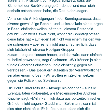
Spielmann, Präsident von Pegida Schweiz, dass die
Sicherheit der Bevölkerung gefährdet sei und man sich
deshalb entschlossen habe, die Demo abzusagen.
Vor allem die Ankündigungen in der Sonntagspresse, dass
diverse gewalttätige Rechts- und Linksradikale sich morgen
in Basel einfinden wollen, hätten zu diesem Entscheid
geführt. «Ich weiss zwar nicht, woher die Sonntagspresse
diese Infos hat – auf jeden Fall nicht von einem Insider, wie
sie schreiben – aber es ist nicht unwahrscheinlich, dass
sich tatsächlich diverse Hooligan-Gruppen
zusammengeschlossen haben, und das wäre dann einfach
zu heikel geworden», sagt Spielmann. «Wir können ja nicht
für die Sicherheit einstehen und gleichzeitig gegen sie
verstossen.» Das Bedauern aufseiten der Verantwortlichen
sei aber enorm gross. «Wir wollten ein Zeichen setzen
gegen die Polizei», so Spielmann.
Die Polizei ihrerseits ist – Absage hin oder her – auf alle
Eventualitäten vorbereitet, wie Mediensprecher Andreas
Knuchel sagt. «Mehr kann ich dazu aus polizeitechnischen
Gründen nicht sagen.» Glaubt man Spielmann, dann ist
dies aber nicht nötig. Er ist überzeugt, dass sich die