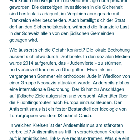
Frankreich und Belgien ist die Gefahrenlage noch prekärer
geworden. Die derzeitigen Investitionen in die Sicherheit
sind bestenfalls adäquat, im Vergleich aber gerade mit
Frankreich eher bescheiden. Auch beteiligt sich der Staat
dort an den Sicherheitskosten, während die finanzielle Last
in der Schweiz allein von den jüdischen Gemeinden
getragen wird.
Wie äussert sich die Gefahr konkret? Die lokale Bedrohung
äussert sich etwa durch Drohbriefe. In den sozialen Medien
wurde 2014 aufgerufen, das «Judenviertel» zu stürmen,
und vereinzelt kam es zu Übergriffen: Etwa, als im
vergangenen Sommer ein orthodoxer Jude in Wiedikon von
einer Gruppe Neonazis attackiert wurde. Anderseits gibt es
eine internationale Bedrohung: Der IS hat zu Anschlägen
auf jüdische Ziele aufgerufen und versucht, Attentäter über
die Flüchtlingsrouten nach Europa einzuschleusen. Der
Antisemitismus ist ein fester Bestandteil der Ideologie von
Terrorgruppen wie dem IS oder al-Qaida.
In welchen Kreisen ist der Antisemitismus am stärksten
verbreitet? Antisemitismus tritt in verschiedenen Kreisen
auf: islamistischen, links- wie rechtsextremen. Was sie eint,