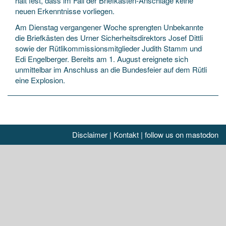
hält fest, dass im Fall der Briefkasten-Anschläge keine
neuen Erkenntnisse vorliegen.
Am Dienstag vergangener Woche sprengten Unbekannte
die Briefkästen des Urner Sicherheitsdirektors Josef Dittli
sowie der Rütlikommissionsmitglieder Judith Stamm und
Edi Engelberger. Bereits am 1. August ereignete sich
unmittelbar im Anschluss an die Bundesfeier auf dem Rütli
eine Explosion.
Disclaimer
|
Kontakt
|
follow us on mastodon