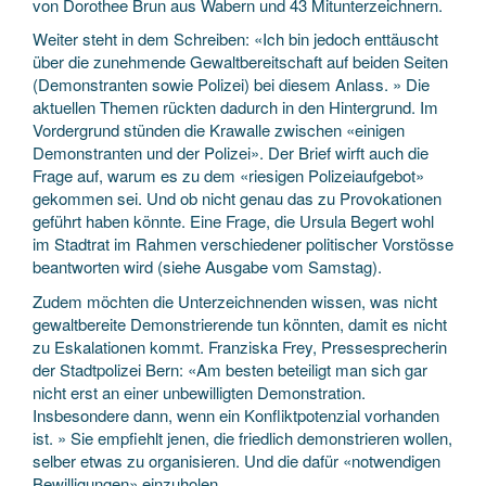
von Dorothee Brun aus Wabern und 43 Mitunterzeichnern.
Weiter steht in dem Schreiben: «Ich bin jedoch enttäuscht
über die zunehmende Gewaltbereitschaft auf beiden Seiten
(Demonstranten sowie Polizei) bei diesem Anlass. » Die
aktuellen Themen rückten dadurch in den Hintergrund. Im
Vordergrund stünden die Krawalle zwischen «einigen
Demonstranten und der Polizei». Der Brief wirft auch die
Frage auf, warum es zu dem «riesigen Polizeiaufgebot»
gekommen sei. Und ob nicht genau das zu Provokationen
geführt haben könnte. Eine Frage, die Ursula Begert wohl
im Stadtrat im Rahmen verschiedener politischer Vorstösse
beantworten wird (siehe Ausgabe vom Samstag).
Zudem möchten die Unterzeichnenden wissen, was nicht
gewaltbereite Demonstrierende tun könnten, damit es nicht
zu Eskalationen kommt. Franziska Frey, Pressesprecherin
der Stadtpolizei Bern: «Am besten beteiligt man sich gar
nicht erst an einer unbewilligten Demonstration.
Insbesondere dann, wenn ein Konfliktpotenzial vorhanden
ist. » Sie empfiehlt jenen, die friedlich demonstrieren wollen,
selber etwas zu organisieren. Und die dafür «notwendigen
Bewilligungen» einzuholen.