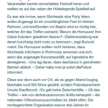
Veranstalter karrten einveritables Festzelt heran und
stellten es auf das neben der Hütteliegende Spielfeld auf.
Es war wie immer, wenn Skinheads eine Party feiern
wollen.Angesagt ist ein unverfängliches Fest im kleinen
Rahmen, und erstStunden vor Beginn wird so richtig klar,
welcher Art das Treffen seinwird. Warum die Hornusser ihre
Gäste trotzdem gewähren liessen? «DieVeranstaltung war
derart kurzfristig nicht mehr zu bremsen», sagt Buriund
meint: Die Hornusser wollten nicht riskieren, dass
Skinheads inScharen in Rohrmoos anrennen und sich,
wenn das angesagte Konzertausfällt, auf irgendeine Art
abreagieren. «Uns lag daran, dass dasGanze in geordneten
Bahnen abläuft. » Daher habe man ja sofort diePolizei
informiert.
Diese war dann auch vor Ort, als es gegen Abend losging.
Manhabe rund 300 Skins gezählt, schätzt Polizeisprecherin
Ursula Staufferund: «Es gab keine Zwischenfälle. » Ob das
Treffen – wie von derlinksautonomen Antifa behauptet – der
nationalen Offensivezuzuschreiben ist, bleibt offen. Die
rechtsgerichtete Organisation warvor drei Jahren im