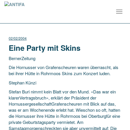
Toggl
navig
02/02/2004
Eine Party mit Skins
BernerZeitung
Die Hornusser von Grafenscheuren waren überrascht, als
bei ihrer Hütte in Rohrmoos Skins zum Konzert luden.
Stephan Künzi
Stefan Buri nimmt kein Blatt vor den Mund. «Das war ein
klarerVertragsbruch», erklärt der Präsident der
HornussergesellschaftGrafenscheuren mit Blick auf das,
was er am Wochenende erlebt hat. Wieschon so oft, hatten
die Hornusser ihre Hütte in Rohrmoos bei Oberburgfür eine
private Geburtstagsparty vermietet. Am
Samstagmorgenschreckten sie aber unvermittelt auf: Die