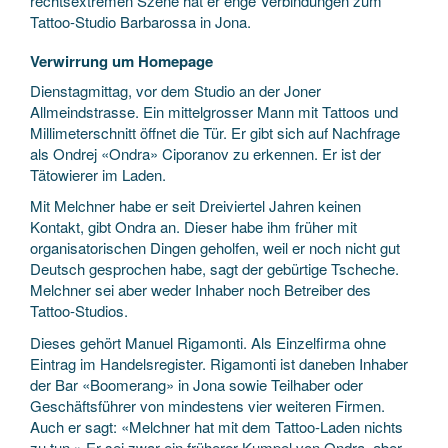
rechtsextremen Szene hat er enge Verbindungen zum
Tattoo-Studio Barbarossa in Jona.
Verwirrung um Homepage
Dienstagmittag, vor dem Studio an der Joner
Allmeindstrasse. Ein mittelgrosser Mann mit Tattoos und
Millimeterschnitt öffnet die Tür. Er gibt sich auf Nachfrage
als Ondrej «Ondra» Ciporanov zu erkennen. Er ist der
Tätowierer im Laden.
Mit Melchner habe er seit Dreiviertel Jahren keinen
Kontakt, gibt Ondra an. Dieser habe ihm früher mit
organisatorischen Dingen geholfen, weil er noch nicht gut
Deutsch gesprochen habe, sagt der gebürtige Tscheche.
Melchner sei aber weder Inhaber noch Betreiber des
Tattoo-Studios.
Dieses gehört Manuel Rigamonti. Als Einzelfirma ohne
Eintrag im Handelsregister. Rigamonti ist daneben Inhaber
der Bar «Boomerang» in Jona sowie Teilhaber oder
Geschäftsführer von mindestens vier weiteren Firmen.
Auch er sagt: «Melchner hat mit dem Tattoo-Laden nichts
zu tun.» Er sei zwar ein früherer Kumpel von Ondra, aber