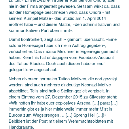
nie in der Firma angestellt gewesen. Seltsam wirkt da, dass
auf der Homepage beschrieben wird, dass Ondra «mit
seinem Kumpel Matze» das Studio am 1. April 2014
eröffnet habe – und dieser Matze, «den administrativen und
kommunikativen Part übernimmt».
Damit konfrontiert, zeigt sich Rigamonti überrascht. «Eine
solche Homepage habe ich nie in Auftrag gegeben»,
versichert er. Das müsse Melch­ner in Eigenregie gemacht
haben. Kenntnis hat er dagegen vom Facebook-Account
des Tattoo-Studios. Doch auch diesen habe er «nur
gelegentlich» angeschaut.
Neben diversen normalen Tattoo-Motiven, die dort gezeigt
werden, sind auch mehrere eindeutige Neonazi-Motive
abgebildet. Teils sind heikle Stellen gezielt verpixelt. In
einem Eintrag vom 27. Dezember 2015 zu Silvester steht:
«Wir hoffen ihr habt euer explosives Arsenal […] parat […],
immerhin gibt es ja hier mittlerweile immer mehr Mist in
Europa zum Wegsprengen … […] Spreng Heil […]!»
Bebildert ist der Post mit einem Wehrmachtsoldaten mit
Handgranate.