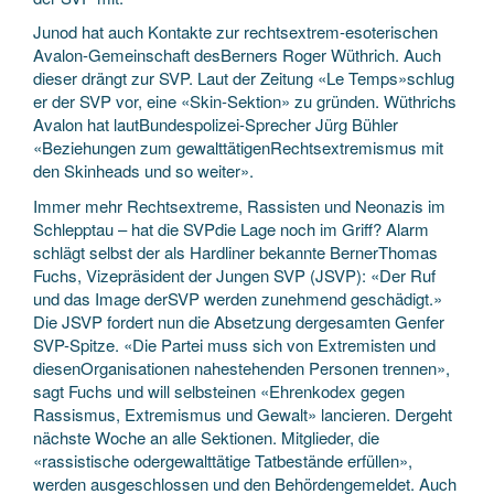
Junod hat auch Kontakte zur rechtsextrem-esoterischen
Avalon-Gemeinschaft desBerners Roger Wüthrich. Auch
dieser drängt zur SVP. Laut der Zeitung «Le Temps»schlug
er der SVP vor, eine «Skin-Sektion» zu gründen. Wüthrichs
Avalon hat lautBundespolizei-Sprecher Jürg Bühler
«Beziehungen zum gewalttätigenRechtsextremismus mit
den Skinheads und so weiter».
Immer mehr Rechtsextreme, Rassisten und Neonazis im
Schlepptau – hat die SVPdie Lage noch im Griff? Alarm
schlägt selbst der als Hardliner bekannte BernerThomas
Fuchs, Vizepräsident der Jungen SVP (JSVP): «Der Ruf
und das Image derSVP werden zunehmend geschädigt.»
Die JSVP fordert nun die Absetzung dergesamten Genfer
SVP-Spitze. «Die Partei muss sich von Extremisten und
diesenOrganisationen nahestehenden Personen trennen»,
sagt Fuchs und will selbsteinen «Ehrenkodex gegen
Rassismus, Extremismus und Gewalt» lancieren. Dergeht
nächste Woche an alle Sektionen. Mitglieder, die
«rassistische odergewalttätige Tatbestände erfüllen»,
werden ausgeschlossen und den Behördengemeldet. Auch