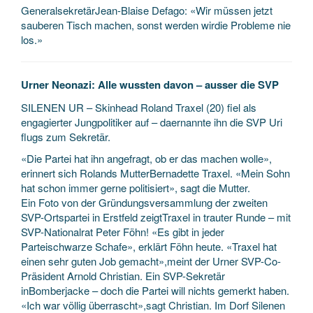
GeneralsekretärJean-Blaise Defago: «Wir müssen jetzt
sauberen Tisch machen, sonst werden wirdie Probleme nie
los.»
Urner Neonazi: Alle wussten davon – ausser die SVP
SILENEN UR – Skinhead Roland Traxel (20) fiel als
engagierter Jungpolitiker auf – daernannte ihn die SVP Uri
flugs zum Sekretär.
«Die Partei hat ihn angefragt, ob er das machen wolle»,
erinnert sich Rolands MutterBernadette Traxel. «Mein Sohn
hat schon immer gerne politisiert», sagt die Mutter.
Ein Foto von der Gründungsversammlung der zweiten
SVP-Ortspartei in Erstfeld zeigtTraxel in trauter Runde – mit
SVP-Nationalrat Peter Föhn! «Es gibt in jeder
Parteischwarze Schafe», erklärt Föhn heute. «Traxel hat
einen sehr guten Job gemacht»,meint der Urner SVP-Co-
Präsident Arnold Christian. Ein SVP-Sekretär
inBomberjacke – doch die Partei will nichts gemerkt haben.
«Ich war völlig überrascht»,sagt Christian. Im Dorf Silenen