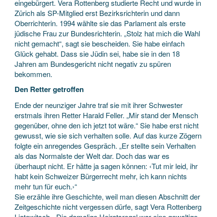
eingebürgert. Vera Rottenberg studierte Recht und wurde in
Zürich als SP-Mitglied erst Bezirksrichterin und dann
Oberrichterin. 1994 wählte sie das Parlament als erste
jüdische Frau zur Bundesrichterin. „Stolz hat mich die Wahl
nicht gemacht“, sagt sie bescheiden. Sie habe einfach
Glück gehabt. Dass sie Jüdin sei, habe sie in den 18
Jahren am Bundesgericht nicht negativ zu spüren
bekommen.
Den Retter getroffen
Ende der neunziger Jahre traf sie mit ihrer Schwester
erstmals ihren Retter Harald Feller. „Mir stand der Mensch
gegenüber, ohne den ich jetzt tot wäre.“ Sie habe erst nicht
gewusst, wie sie sich verhalten solle. Auf das kurze Zögern
folgte ein anregendes Gespräch. „Er stellte sein Verhalten
als das Normalste der Welt dar. Doch das war es
überhaupt nicht. Er hätte ja sagen können: ‹Tut mir leid, ihr
habt kein Schweizer Bürgerrecht mehr, ich kann nichts
mehr tun für euch.›“
Sie erzähle ihre Geschichte, weil man diesen Abschnitt der
Zeitgeschichte nicht vergessen dürfe, sagt Vera Rottenberg
Liatowitsch. „Die damalige Heiratsregel war eine gewaltige