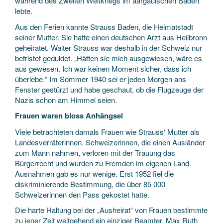
während des Zweiten Weltkriegs im aargauischen Baden
lebte.
Aus den Ferien kannte Strauss Baden, die Heimatstadt
seiner Mutter. Sie hatte einen deutschen Arzt aus Heilbronn
geheiratet. Walter Strauss war deshalb in der Schweiz nur
befristet geduldet. „Hätten sie mich ausgewiesen, wäre es
aus gewesen. Ich war keinen Moment sicher, dass ich
überlebe.“ Im Sommer 1940 sei er jeden Morgen ans
Fenster gestürzt und habe geschaut, ob die Flugzeuge der
Nazis schon am Himmel seien.
Frauen waren bloss Anhängsel
Viele betrachteten damals Frauen wie Strauss‘ Mutter als
Landesverräterinnen. Schweizerinnen, die einen Ausländer
zum Mann nahmen, verloren mit der Trauung das
Bürgerrecht und wurden zu Fremden im eigenen Land.
Ausnahmen gab es nur wenige. Erst 1952 fiel die
diskriminierende Bestimmung, die über 85 000
Schweizerinnen den Pass gekostet hatte.
Die harte Haltung bei der „Ausheirat“ von Frauen bestimmte
zu jener Zeit weitgehend ein einziger Beamter. Max Ruth