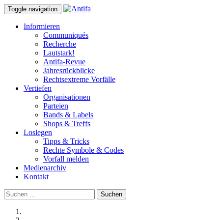
Toggle navigation
Informieren
Communiqués
Recherche
Lautstark!
Antifa-Revue
Jahresrückblicke
Rechtsextreme Vorfälle
Vertiefen
Organisationen
Parteien
Bands & Labels
Shops & Treffs
Loslegen
Tipps & Tricks
Rechte Symbole & Codes
Vorfall melden
Medienarchiv
Kontakt
Suchen
nach: