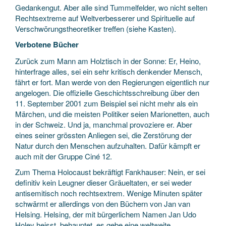
Gedankengut. Aber alle sind Tummelfelder, wo nicht selten
Rechtsextreme auf Weltverbesserer und Spirituelle auf
Verschwörungstheoretiker treffen (siehe Kasten).
Verbotene Bücher
Zurück zum Mann am Holztisch in der Sonne: Er, Heino,
hinterfrage alles, sei ein sehr kritisch denkender Mensch,
fährt er fort. Man werde von den Regierungen eigentlich nur
angelogen. Die offizielle Geschichtsschreibung über den
11. September 2001 zum Beispiel sei nicht mehr als ein
Märchen, und die meisten Politiker seien Marionetten, auch
in der Schweiz. Und ja, manchmal provoziere er. Aber
eines seiner grössten Anliegen sei, die Zerstörung der
Natur durch den Menschen aufzuhalten. Dafür kämpft er
auch mit der Gruppe Ciné 12.
Zum Thema Holocaust bekräftigt Fankhauser: Nein, er sei
definitiv kein Leugner dieser Gräueltaten, er sei weder
antisemitisch noch rechtsextrem. Wenige Minuten später
schwärmt er allerdings von den Büchern von Jan van
Helsing. Helsing, der mit bürgerlichem Namen Jan Udo
Holey heisst, behauptet, es gebe eine weltweite