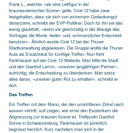
Frank L., welcher «als eine Leitfigur in der
braunesoterischen Szene» gelte. Ciné 12 habe zwar
festgehalten, dass sie sich von extremem Gedankengut
distanziere, schreibt der EVP-Politiker. Doch für ihn sei das
wenig glaubhaft, «wenn sie gleichzeitig in der Absage des
Vortrages die Worte ‹leider› und ‹schmerzlicher Entscheid›
benutzen». Ähnlich wurde Ciné 12 bei der Thuner
Stadtverwaltung abgewiesen. Die Gruppe wollte die Thuner
Aula als Ersatzlokal für künftige Treffen. Nun fleht
Fankhauser auf der Ciné-12-Website. Man bitte die Stadt
und den Gasthof Lamm, «unseren langjährigen Partner»,
aufrichtig, die Entscheidung zu überdenken. Man setze
alles daran, «unseren guten Ruf zu erhalten», schreibt er
dort.
Das Treffen
Ein Treffen mit dem Mann, der den umstrittenen Zirkel nach
aussen vertritt, soll zeigen, wie ernst den Esoterikern die
Abgrenzung zur braunen Szene ist. Treffpunkt Gasthof
Sonne in Schwarzenburg. Fankhauser ist pünktlich,
begrüsst herzlich. Kurz nachdem man sich in der