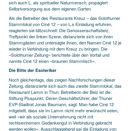
sich auch L. als spiritueller Naturmensch, propagiert
Selbstversorgung aus dem eigenen Garten.
Als die Betreiber des Restaurants Kreuz – das Solothurner
Stammlokal von Ciné 12 – von L.s Einladung erfuhren,
reagierten sie blitzschnell: Die Genossenschaftsbeiz,
Treffpunkt der linken Szene, distanzierte sich von ihren
Stammgästen und untersagte ihnen, den Namen Ciné 12 je
wieder in Verbindung mit dem Kreuz zu bringen. Die
«Solothurner Zeitung» berichtete über den Vorfall und
nannte Ciné 12 einen «braunen Stammtisch».
Die Bitte der Esoteriker
Noch gleichentags, das zeigen Nachforschungen dieser
Zeitung, distanzierte sich auch das zweite Stammlokal, das
Restaurant Lamm in Thun. Betreiberin der Beiz ist die
Stiftung Pluspunkt. Deren Geschäftsführer, der Thuner
EVP-Stadtrat Jonas Baumann, sagt: Man habe Ciné 12
mitgeteilt, dass sie im Lamm nicht mehr erwünscht seien,
weil «wir als soziale Unternehmung nicht mit
rechtsextremem Gedankengut in Verbindung gebracht
werden wollen». Ausschlaggebend sei die Einladung von