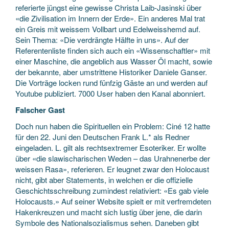
referierte jüngst eine gewisse Christa Laib-Jasinski über
«die Zivilisation im Innern der Erde». Ein anderes Mal trat
ein Greis mit weissem Vollbart und Edelweisshemd auf.
Sein Thema: «Die verdrängte Hälfte in uns». Auf der
Referentenliste finden sich auch ein «Wissenschaftler» mit
einer Maschine, die angeblich aus Wasser Öl macht, sowie
der bekannte, aber umstrittene Historiker Daniele Ganser.
Die Vorträge locken rund fünfzig Gäste an und werden auf
Youtube publiziert. 7000 User haben den Kanal abonniert.
Falscher Gast
Doch nun haben die Spirituellen ein Problem: Ciné 12 hatte
für den 22. Juni den Deutschen Frank L.* als Redner
eingeladen. L. gilt als rechtsextremer Esoteriker. Er wollte
über «die slawischarischen Weden – das Urahnenerbe der
weissen Rasa», referieren. Er leugnet zwar den Holocaust
nicht, gibt aber Statements, in welchen er die offizielle
Geschichtsschreibung zumindest relativiert: «Es gab viele
Holocausts.» Auf seiner Website spielt er mit verfremdeten
Hakenkreuzen und macht sich lustig über jene, die darin
Symbole des Nationalsozialismus sehen. Daneben gibt