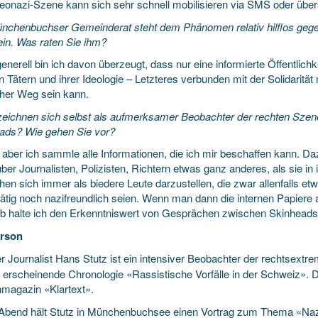
eonazi-Szene kann sich sehr schnell mobilisieren via SMS oder über
nchenbuchser Gemeinderat steht dem Phänomen relativ hilflos geg
in. Was raten Sie ihm?
nerell bin ich davon überzeugt, dass nur eine informierte Öffentlichk
 Tätern und ihrer Ideologie – Letzteres verbunden mit der Solidarität
scher Weg sein kann.
zeichnen sich selbst als aufmerksamer Beobachter der rechten Szene
ads? Wie gehen Sie vor?
, aber ich sammle alle Informationen, die ich mir beschaffen kann. 
er Journalisten, Polizisten, Richtern etwas ganz anderes, als sie in i
hen sich immer als biedere Leute darzustellen, die zwar allenfalls e
tätig noch nazifreundlich seien. Wenn man dann die internen Papiere 
b halte ich den Erkenntniswert von Gesprächen zwischen Skinheads
erson
r Journalist Hans Stutz ist ein intensiver Beobachter der rechtsextre
ch erscheinende Chronologie «Rassistische Vorfälle in der Schweiz». 
magazin «Klartext».
Abend hält Stutz in Münchenbuchsee einen Vortrag zum Thema «Nazi