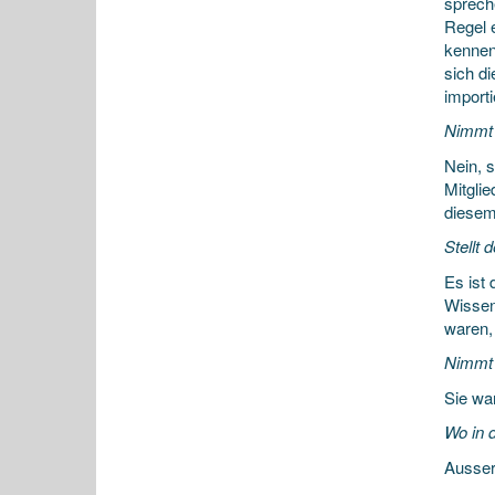
spreche
Regel 
kennen
sich d
import
Nimmt 
Nein, s
Mitgli
diesem
Stellt
Es ist
Wissen
waren, 
Nimmt 
Sie wa
Wo in 
Ausser