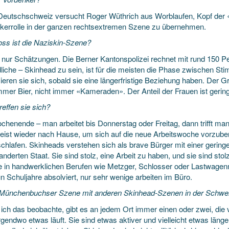
 Deutschschweiz versucht Roger Wüthrich aus Worblaufen, Kopf der
kerrolle in der ganzen rechtsextremen Szene zu übernehmen.
oss ist die Naziskin-Szene?
t nur Schätzungen. Die Berner Kantonspolizei rechnet mit rund 150 P
liche – Skinhead zu sein, ist für die meisten die Phase zwischen S
ieren sie sich, sobald sie eine längerfristige Beziehung haben. Der Gr
immer Bier, nicht immer «Kameraden». Der Anteil der Frauen ist gerin
effen sie sich?
henende – man arbeitet bis Donnerstag oder Freitag, dann trifft ma
ist wieder nach Hause, um sich auf die neue Arbeitswoche vorzuber
chlafen. Skinheads verstehen sich als brave Bürger mit einer gering
nderten Staat. Sie sind stolz, eine Arbeit zu haben, und sie sind sto
ie in handwerklichen Berufen wie Metzger, Schlosser oder Lastwage
n Schuljahre absolviert, nur sehr wenige arbeiten im Büro.
e Münchenbuchser Szene mit anderen Skinhead-Szenen in der Schwei
ich das beobachte, gibt es an jedem Ort immer einen oder zwei, die v
gendwo etwas läuft. Sie sind etwas aktiver und vielleicht etwas länge