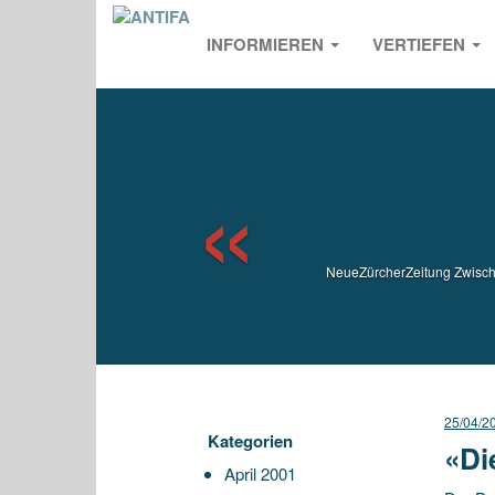
INFORMIEREN
VERTIEFEN
Previou
NeueZürcherZeitung Zwische
25/04/2
Kategorien
«Di
April 2001