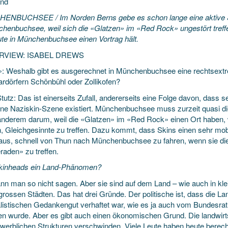
und
NBUCHSEE / Im Norden Berns gebe es schon lange eine aktive Sk
chenbuchsee, weil sich die «Glatzen» im «Red Rock» ungestört tref
ute in Münchenbuchsee einen Vortrag hält.
ERVIEW: ISABEL DREWS
: Weshalb gibt es ausgerechnet in Münchenbuchsee eine rechtsextr
rdörfern Schönbühl oder Zollikofen?
utz: Das ist einerseits Zufall, andererseits eine Folge davon, dass 
ine Naziskin-Szene existiert. Münchenbuchsee muss zurzeit quasi die
anderem darum, weil die «Glatzen» im «Red Rock» einen Ort haben,
, Gleichgesinnte zu treffen. Dazu kommt, dass Skins einen sehr mobi
 aus, schnell von Thun nach Münchenbuchsee zu fahren, wenn sie die
aden» zu treffen.
kinheads ein Land-Phänomen?
n man so nicht sagen. Aber sie sind auf dem Land – wie auch in klein
grossen Städten. Das hat drei Gründe. Der politische ist, dass die L
alistischen Gedankengut verhaftet war, wie es ja auch vom Bundesrat 
ten wurde. Aber es gibt auch einen ökonomischen Grund. Die landwirt
werblichen Strukturen verschwinden. Viele Leute haben heute berechti