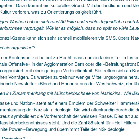
ugehen. Dazu kommt ein kultureller Grund. Mit den ländlichen und kle
ultur verloren, was zu Orientierungslosigkeit führt.
nigen Wochen haben sich rund 30 linke und rechte Jugendliche nach 
nbuchsee verprügelt. Wie ist es möglich, dass so spät so viele Leut
onazi-Szene kann sich sehr schnell mobilisieren via SMS, übers Nat
d sie organisiert?
ner Kantonspolizei betont zu Recht, dass nur ein kleiner Teil in festen
ale Offensive» in der Agglomeration Bern oder die «Befreiungsfront B
 organisiert, mit einer geringen Verbindlichkeit. Sie treffen sich an K
schen Vorträgen. Es werden zurzeit nur wenige Mitteilungsorgane her
inende Newsletter «Blood and Honour» aus der Westschweiz, der über 
den im Zusammenhang mit Münchenbuchsee von Naziskins. Wie lässt s
asse und Nation» steht auf einem Emblem der Schweizer Hammerskin
enfassung der Naziskin-Ideologie. Sie wird offenkundig durch die d
reuz symbolisiert die Vorherrschaft der weissen Rasse. Dies tut auch
assistenbekenntnisses steht. Und die Zahl 88 steht für «Heil Hitler». 
hite Power»-Bewegung und übernimmt Teile der NS-Ideologie.
s Vordenker?