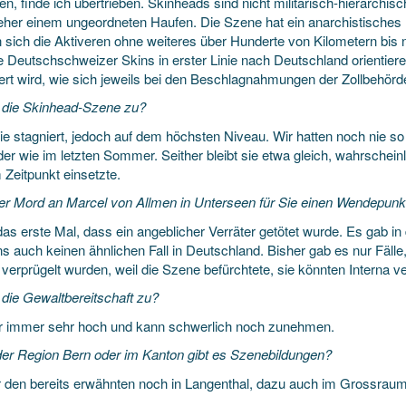
n, finde ich übertrieben. Skinheads sind nicht militärisch-hierarchisc
eher einem ungeordneten Haufen. Die Szene hat ein anarchistisches M
 sich die Aktiveren ohne weiteres über Hunderte von Kilometern bis 
ie Deutschschweizer Skins in erster Linie nach Deutschland orientie
iert wird, wie sich jeweils bei den Beschlagnahmungen der Zollbehörde
die Skinhead-Szene zu?
ie stagniert, jedoch auf dem höchsten Niveau. Wir hatten noch nie so
eder wie im letzten Sommer. Seither bleibt sie etwa gleich, wahrschei
 Zeitpunkt einsetzte.
 der Mord an Marcel von Allmen in Unterseen für Sie einen Wendepunk
 das erste Mal, dass ein angeblicher Verräter getötet wurde. Es gab 
s auch keinen ähnlichen Fall in Deutschland. Bisher gab es nur Fäll
verprügelt wurden, weil die Szene befürchtete, sie könnten Interna ve
die Gewaltbereitschaft zu?
r immer sehr hoch und kann schwerlich noch zunehmen.
der Region Bern oder im Kanton gibt es Szenebildungen?
 den bereits erwähnten noch in Langenthal, dazu auch im Grossraum