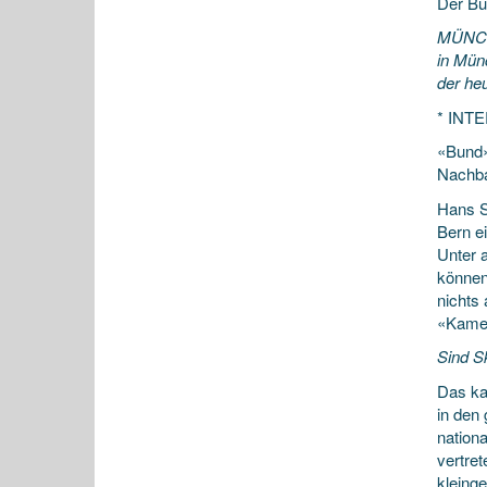
Der B
MÜNCHE
in Mün
der he
* INT
«Bund»
Nachba
Hans St
Bern e
Unter 
können
nichts
«Kamer
Sind S
Das kan
in den 
nation
vertre
kleinge