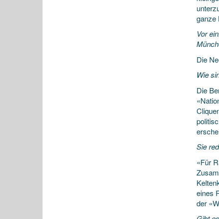
unterz
ganze K
Vor ei
Münche
Die Ne
Wie sin
Die Ber
«Nation
Cliquen
politi
ersche
Sie re
«Für R
Zusamm
Keltenk
eines R
der «W
Gibt e