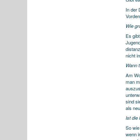
In der
Vorden
Wie gr
Es gib
Jugend
distanz
nicht 
Wann tr
Am Woc
man me
auszus
unterwa
sind s
als neu
Ist di
So wie 
wenn ir