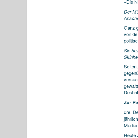
«Die N
Der Mü
Ansche
Ganz ge
von den
politi
Sie be
Skinhe
Selten
gegenüb
versuc
gewalt
Deshal
Zur P
dre. De
jährli
Medien
Heute 