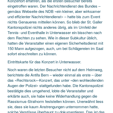
Konzertort erfahren, als die ersten Besucher bereits
eingetroffen waren. Der Nachrichtendienst des Bundes –
gemäss Webseite des NDB «ein kleiner, aber wirksamer
und effizienter Nachrichtendienst» – hatte bis zum Event
nichts Genaueres mitteilen können. So blieb der St. Galler
Kantonspolizei nichts anderes übrig, als im Umfeld der
Tennis- und Eventhalle in Unterwasser ein bisschen nach
dem Rechten zu sehen. Wie in dieser Subkultur üblich,
hatten die Veranstalter einen eigenen Sicherheitsdienst mit
150 Mann aufgezogen, auch, um bei Schlägereien im Saal
sofort einschreiten zu können.
Eintrittskarte für das Konzert in Unterwasser.
Noch waren die letzten Besucher nicht auf dem Heimweg,
berichtete die Antifa Bern – wieder einmal als erste – über
das «Rechtsrock»-Konzert, das unter «den wohlwollenden
Augen der Polizei» stattgefunden habe. Die Kantonspolizei
bestätigte dies umgehend, lobte die Veranstalter und
erklärte auch, sie habe keine Widerhandlung gegen die
Rassismus-Strafnorm feststellen können. Unerwähnt liess
sie, dass sie kaum Anstrengungen unternommen hatte,
solche Verstösse überhaupt zu dokumentieren. Das ist das