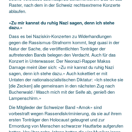
Raster, nach dem in der Schweiz rechtsextreme Konzerte
ablaufen.
«Zu mir kannst du ruhig Nazi sagen, denn ich stehe
dazu.»
Dass es bei Naziskin-Konzerten zu Widerhandlungen
gegen die Rassismus-Strafnorm kommt, liegt quasi in der
Natur der Sache, die veröffentlichten Tonträger der
auftretenden Bands belegen den Verdacht. Auch für das
Konzert in Unterwasser. Der Neonazi-Rapper Makss
Damage meint über sich: «Zu mir kannst du ruhig Nazi
sagen, denn ich stehe dazu.» Auch kokettiert er mit
Untaten der nationalsozialistischen Diktatur: «Ich stecke sie
[die Zecken] alle gemeinsam in den nächsten Zug nach
Buchenwald / Wasch mich mit der Seife ab, genieß den
Lampenschirm.»
Die Mitglieder der Schweizer Band «Amok» sind
vorbestraft wegen Rassendiskriminierung, da sie auf ihrem
ersten Tonträger den Holocaust geleugnet und zur
Ermordung von Menschen schwarzer Hautfarbe aufgerufen
hatten. Vor über zehn Jahren hatten die vier Musiker jenen